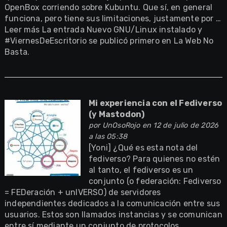
OpenBox corriendo sobre Kubuntu. Que sí, en general
funciona, pero tiene sus limitaciones, justamente por …
Leer más La entrada Nuevo GNU/Linux instalado y
#ViernesDeEscritorio se publicó primero en La Web No
Basta.
Mi experiencia con el Fediverso
(y Mastodon)
por
UnOsoRojo
en 12 de julio de 2026
a las 05:38
[Yoni] ¿Qué es esta nota del
fediverso? Para quienes no estén
al tanto, el fediverso es un
conjunto (o federación: Fediverso
= FEDeración + unIVERSO) de servidores
independientes dedicados a la comunicación entre sus
usuarios. Estos son llamados instancias y se comunican
entre sí mediante un conjunto de protocolos