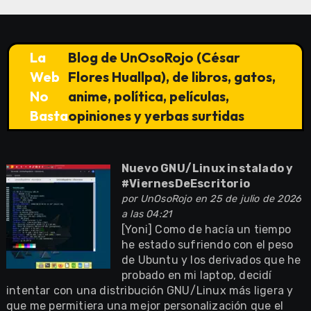
La
Blog de UnOsoRojo (César
Web
Flores Huallpa), de libros, gatos,
No
anime, política, películas,
Basta
opiniones y yerbas surtidas
Nuevo GNU/Linux instalado y
#ViernesDeEscritorio
por
UnOsoRojo
en 25 de julio de 2026
a las 04:21
[Yoni] Como de hacía un tiempo
he estado sufriendo con el peso
de Ubuntu y los derivados que he
probado en mi laptop, decidí
intentar con una distribución GNU/Linux más ligera y
que me permitiera una mejor personalización que el