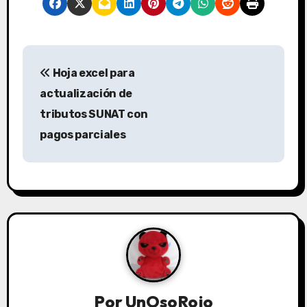
Hoja excel para
actualización de
tributos SUNAT con
pagos parciales
Por
UnOsoRojo