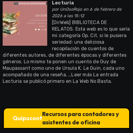
Lecturia
por
UnOsoRojo
en 6 de febrero de
2026 a las 15:12
[DirWeb] BIBLIOTECA DE
RELATOS. Esta web es lo que sería
mi categoría Op. Cit. si le pusiera
seriedad: una deliciosa
recopilación de cuentos de
diferentes autores, de diferentes épocas y diferentes
géneros. Lo mismo te ponen un cuento de Guy de
Maupassant como uno de Ursula K. Le Guin, cada uno
acompañado de una reseña, …Leer más La entrada
Lecturia se publicó primero en La Web No Basta.
Recursos para contadores y
Quipucont
asistentes de oficina