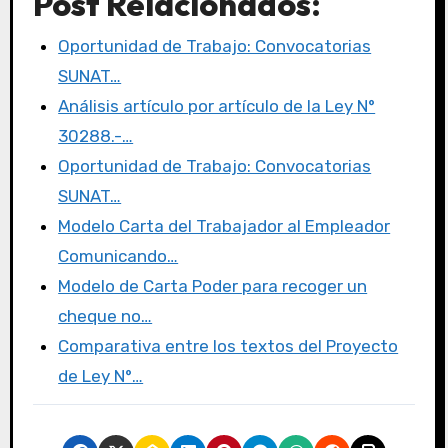
Post Relacionados:
c
it
st
ail
m
e
te
o
p
Oportunidad de Trabajo: Convocatorias
b
r
d
ar
SUNAT…
o
o
tir
Análisis artículo por artículo de la Ley N°
o
n
30288.-…
k
Oportunidad de Trabajo: Convocatorias
SUNAT…
Modelo Carta del Trabajador al Empleador
Comunicando…
Modelo de Carta Poder para recoger un
cheque no…
Comparativa entre los textos del Proyecto
de Ley N°…