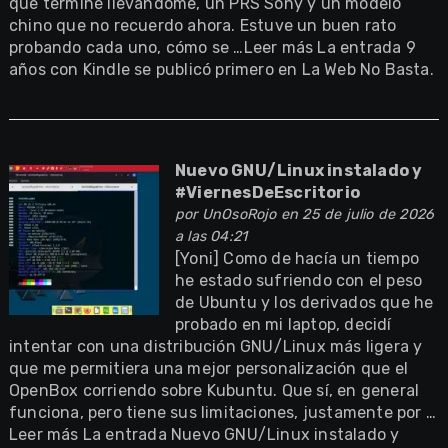
que terminé llevándome, un PRS Sony y un modelo
chino que no recuerdo ahora. Estuve un buen rato
probando cada uno, cómo se …Leer más La entrada 9
años con Kindle se publicó primero en La Web No Basta.
Nuevo GNU/Linux instalado y
#ViernesDeEscritorio
por
UnOsoRojo
en 25 de julio de 2026
a las 04:21
[Yoni] Como de hacía un tiempo
he estado sufriendo con el peso
de Ubuntu y los derivados que he
probado en mi laptop, decidí
intentar con una distribución GNU/Linux más ligera y
que me permitiera una mejor personalización que el
OpenBox corriendo sobre Kubuntu. Que sí, en general
funciona, pero tiene sus limitaciones, justamente por …
Leer más La entrada Nuevo GNU/Linux instalado y