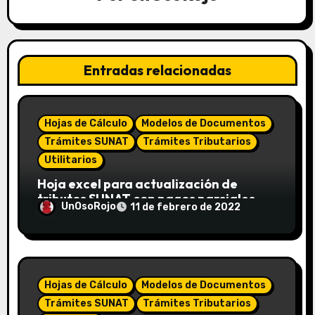
Entradas relacionadas
Hojas de Cálculo
Modelos de Documentos
Trámites SUNAT
Trámites Tributarios
Utilitarios
Hoja excel para actualización de
tributos SUNAT con pagos parciales
UnOsoRojo
11 de febrero de 2022
Hojas de Cálculo
Modelos de Documentos
Trámites SUNAT
Trámites Tributarios