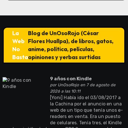
La
Blog de UnOsoRojo (César
Web
Flores Huallpa), de libros, gatos,
No
anime, política, películas,
Basta
opiniones y yerbas surtidas
9 años con Kindle
por
UnOsoRojo
en 7 de agosto de
2026 a las 10:11
[Yoni] Había ido el 03/08/2017 a
la Cachina por el anuncio en una
web de un tipo que tenía unos e-
readers en venta. Era un puesto
de celulares. Tenía tres, el Kindle