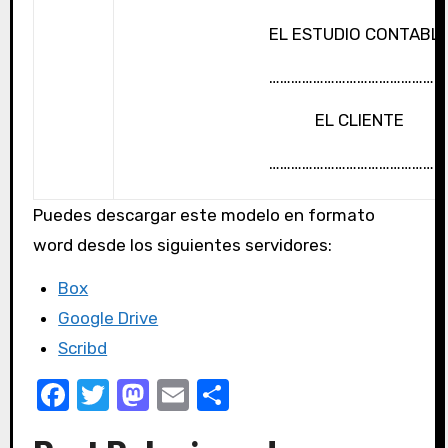
EL ESTUDIO CONTABL
…………………………………………
EL CLIENTE
…………………………………………
Puedes descargar este modelo en formato
word desde los siguientes servidores:
Box
Google Drive
Scribd
F
T
M
E
C
a
w
a
m
o