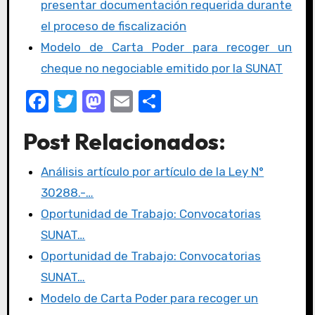
presentar documentación requerida durante
el proceso de fiscalización
Modelo de Carta Poder para recoger un
cheque no negociable emitido por la SUNAT
F
T
M
E
C
a
w
a
m
o
Post Relacionados:
c
it
st
ail
m
e
te
o
p
Análisis artículo por artículo de la Ley N°
b
r
d
ar
30288.-…
o
o
tir
Oportunidad de Trabajo: Convocatorias
o
n
SUNAT…
k
Oportunidad de Trabajo: Convocatorias
SUNAT…
Modelo de Carta Poder para recoger un