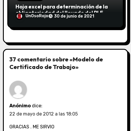
Hoja excel para determinación de la
obligatoriedad del llevado del PLE
UnOsoRojo
30 de junio de 2021
(Registro de Ventas e Ingresos y
Registro de Compras electrónicos)
según lo dispuesto por la R. Sup. N° 361-
2015/SUNAT
37 comentario sobre «Modelo de
Certificado de Trabajo»
Anónimo
dice:
22 de mayo de 2012 a las 18:05
GRACIAS . ME SIRVIO