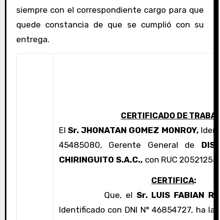
siempre con el correspondiente cargo para que
quede constancia de que se cumplió con su
entrega.
CERTIFICADO DE TRABA
El
Sr.
JHONATAN GOMEZ MONROY,
Ident
45485080, Gerente General de
DIS
CHIRINGUITO S.A.C.,
con RUC 20521255
CERTIFICA
:
Que, el
Sr. LUIS FABIAN R
Identificado con DNI N° 46854727, ha la