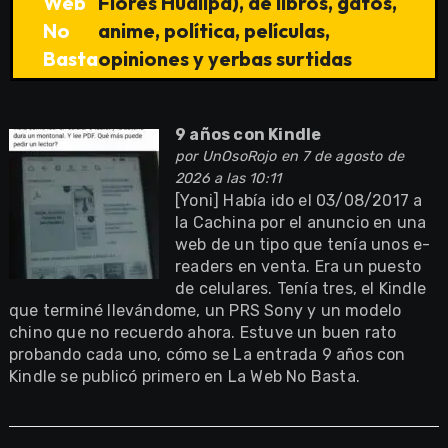
Web
Flores Huallpa), de libros, gatos,
No
anime, política, películas,
Basta
opiniones y yerbas surtidas
9 años con Kindle
por
UnOsoRojo
en 7 de agosto de
2026 a las 10:11
[Yoni] Había ido el 03/08/2017 a
la Cachina por el anuncio en una
web de un tipo que tenía unos e-
readers en venta. Era un puesto
de celulares. Tenía tres, el Kindle
que terminé llevándome, un PRS Sony y un modelo
chino que no recuerdo ahora. Estuve un buen rato
probando cada uno, cómo se La entrada 9 años con
Kindle se publicó primero en La Web No Basta.