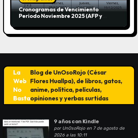
Cronogramas de Vencimiento
Periodo Noviembre 2025 (AFP y
SUNAT)
La
Blog de UnOsoRojo (César
Web
Flores Huallpa), de libros, gatos,
No
anime, política, películas,
Basta
opiniones y yerbas surtidas
9 años con Kindle
por
UnOsoRojo
en 7 de agosto de
2026 a las 10:11