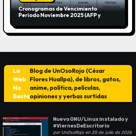
Cronogramas de Vencimiento
Periodo Noviembre 2025 (AFP y
SUNAT)
La
Blog de UnOsoRojo (César
Web
Flores Huallpa), de libros, gatos,
No
anime, política, películas,
Basta
opiniones y yerbas surtidas
Nuevo GNU/Linux instalado y
#ViernesDeEscritorio
por
UnOsoRojo
en 25 de julio de 2026