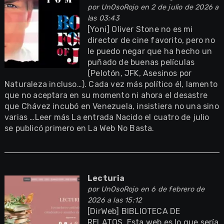
por
UnOsoRojo
en 2 de julio de 2026 a
las 03:43
[Yoni] Oliver Stone no es mi
director de cine favorito, pero no
le puedo negar que ha hecho un
puñado de buenas películas
(Pelotón, JFK, Asesinos por
Naturaleza incluso…). Cada vez más político él, lamento
que no aceptara en su momento ni ahora el desastre
que Chávez incubó en Venezuela, insistiera no una sino
varias …Leer más La entrada Nacido el cuatro de julio
se publicó primero en La Web No Basta.
Lecturia
por
UnOsoRojo
en 6 de febrero de
2026 a las 15:12
[DirWeb] BIBLIOTECA DE
RELATOS. Esta web es lo que sería