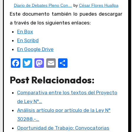
Diario de Debates Pleno Con…
by
César Flores Huallpa
Este documento también lo puedes descargar
a través de los siguientes enlaces:
En Box
En Scribd
En Google Drive
F
T
M
E
C
a
w
a
m
o
Post Relacionados:
c
it
st
ail
m
e
te
o
p
Comparativa entre los textos del Proyecto
b
r
d
ar
de Ley N°…
o
o
tir
Análisis artículo por artículo de la Ley N°
o
n
30288.-…
k
Oportunidad de Trabajo: Convocatorias