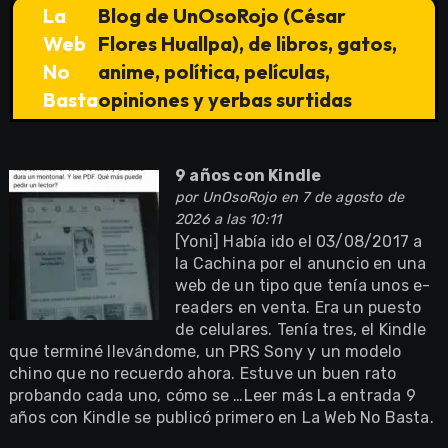
La
Blog de UnOsoRojo (César
Web
Flores Huallpa), de libros, gatos,
No
anime, política, películas,
Basta
opiniones y yerbas surtidas
9 años con Kindle
por
UnOsoRojo
en 7 de agosto de
2026 a las 10:11
[Yoni] Había ido el 03/08/2017 a
la Cachina por el anuncio en una
web de un tipo que tenía unos e-
readers en venta. Era un puesto
de celulares. Tenía tres, el Kindle
que terminé llevándome, un PRS Sony y un modelo
chino que no recuerdo ahora. Estuve un buen rato
probando cada uno, cómo se …Leer más La entrada 9
años con Kindle se publicó primero en La Web No Basta.