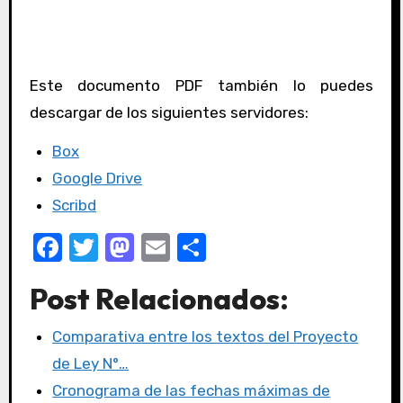
Este documento PDF también lo puedes
descargar de los siguientes servidores:
Box
Google Drive
Scribd
F
T
M
E
C
a
w
a
m
o
Post Relacionados:
c
it
st
ail
m
e
te
o
p
Comparativa entre los textos del Proyecto
b
r
d
ar
de Ley N°…
o
o
tir
Cronograma de las fechas máximas de