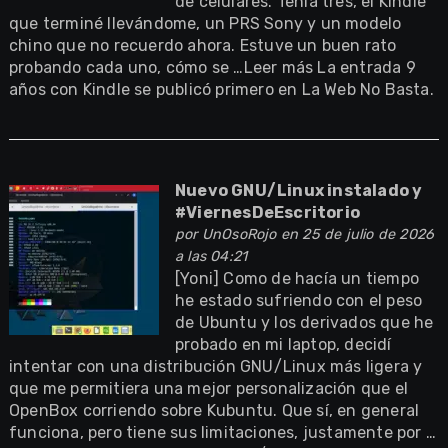
de celulares. Tenía tres, el Kindle
que terminé llevándome, un PRS Sony y un modelo
chino que no recuerdo ahora. Estuve un buen rato
probando cada uno, cómo se …Leer más La entrada 9
años con Kindle se publicó primero en La Web No Basta.
Nuevo GNU/Linux instalado y
#ViernesDeEscritorio
por
UnOsoRojo
en 25 de julio de 2026
a las 04:21
[Yoni] Como de hacía un tiempo
he estado sufriendo con el peso
de Ubuntu y los derivados que he
probado en mi laptop, decidí
intentar con una distribución GNU/Linux más ligera y
que me permitiera una mejor personalización que el
OpenBox corriendo sobre Kubuntu. Que sí, en general
funciona, pero tiene sus limitaciones, justamente por …