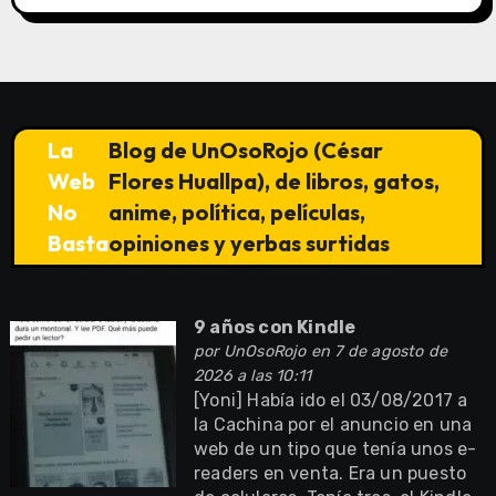
La
Blog de UnOsoRojo (César
Web
Flores Huallpa), de libros, gatos,
No
anime, política, películas,
Basta
opiniones y yerbas surtidas
9 años con Kindle
por
UnOsoRojo
en 7 de agosto de
2026 a las 10:11
[Yoni] Había ido el 03/08/2017 a
la Cachina por el anuncio en una
web de un tipo que tenía unos e-
readers en venta. Era un puesto