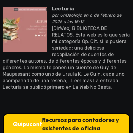
Lecturia
por
UnOsoRojo
en 6 de febrero de
2026 a las 15:12
[DirWeb] BIBLIOTECA DE
RELATOS. Esta web es lo que sería
mi categoría Op. Cit. si le pusiera
seriedad: una deliciosa
recopilación de cuentos de
diferentes autores, de diferentes épocas y diferentes
géneros. Lo mismo te ponen un cuento de Guy de
Maupassant como uno de Ursula K. Le Guin, cada uno
acompañado de una reseña, …Leer más La entrada
Lecturia se publicó primero en La Web No Basta.
Recursos para contadores y
Quipucont
asistentes de oficina