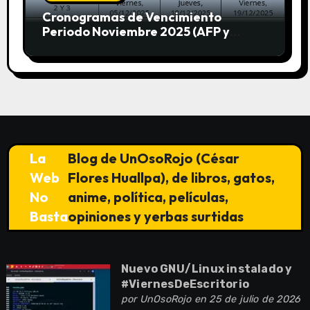
Cronogramas de Vencimiento
Periodo Noviembre 2025 (AFP y
SUNAT)
La
Blog de UnOsoRojo (César
Web
Flores Huallpa), de libros, gatos,
No
anime, política, películas,
Basta
opiniones y yerbas surtidas
Nuevo GNU/Linux instalado y
#ViernesDeEscritorio
por
UnOsoRojo
en 25 de julio de 2026