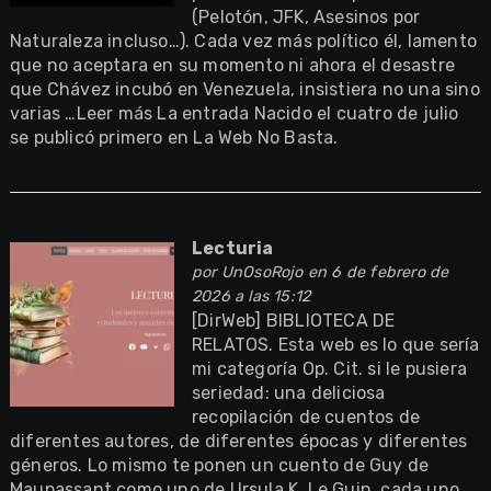
(Pelotón, JFK, Asesinos por
Naturaleza incluso…). Cada vez más político él, lamento
que no aceptara en su momento ni ahora el desastre
que Chávez incubó en Venezuela, insistiera no una sino
varias …Leer más La entrada Nacido el cuatro de julio
se publicó primero en La Web No Basta.
Lecturia
por
UnOsoRojo
en 6 de febrero de
2026 a las 15:12
[DirWeb] BIBLIOTECA DE
RELATOS. Esta web es lo que sería
mi categoría Op. Cit. si le pusiera
seriedad: una deliciosa
recopilación de cuentos de
diferentes autores, de diferentes épocas y diferentes
géneros. Lo mismo te ponen un cuento de Guy de
Maupassant como uno de Ursula K. Le Guin, cada uno