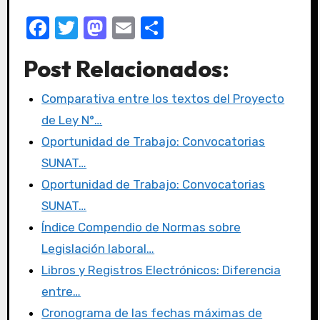
F
T
M
E
C
a
w
a
m
o
Post Relacionados:
c
it
st
ail
m
e
te
o
p
Comparativa entre los textos del Proyecto
b
r
d
ar
de Ley N°…
o
o
tir
Oportunidad de Trabajo: Convocatorias
o
n
SUNAT…
k
Oportunidad de Trabajo: Convocatorias
SUNAT…
Índice Compendio de Normas sobre
Legislación laboral…
Libros y Registros Electrónicos: Diferencia
entre…
Cronograma de las fechas máximas de