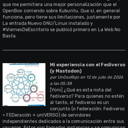
que me permitiera una mejor personalización que el
OpenBox corriendo sobre Kubuntu. Que sí, en general
funciona, pero tiene sus limitaciones, justamente por
La entrada Nuevo GNU/Linux instalado y
#ViernesDeEscritorio se publicó primero en La Web No
Basta.
Mi experiencia con el Fediverso
(y Mastodon)
por
UnOsoRojo
en 12 de julio de 2026
a las 05:38
[Yoni] ¿Qué es esta nota del
fediverso? Para quienes no estén
al tanto, el fediverso es un
conjunto (o federación: Fediverso
= FEDeración + unIVERSO) de servidores
independientes dedicados a la comunicación entre sus
usuarios. Estos son llamados instancias y se comunican