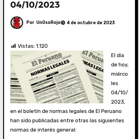
04/10/2023
Por
UnOsoRojo
4 de octubre de 2023
Vistas:
1.120
El día
de hoy,
miérco
les
04/10/
2023,
en el boletín de normas legales de El Peruano
han sido publicadas entre otras las siguientes
normas de interés general: