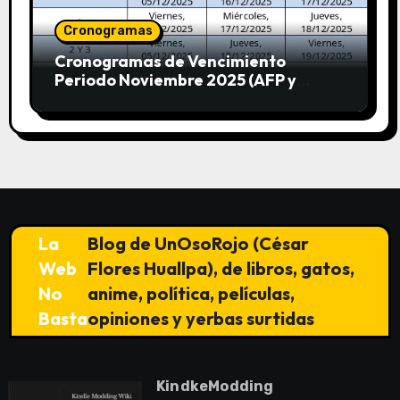
Cronogramas
Cronogramas de Vencimiento
Periodo Noviembre 2025 (AFP y
SUNAT)
La
Blog de UnOsoRojo (César
Web
Flores Huallpa), de libros, gatos,
No
anime, política, películas,
Basta
opiniones y yerbas surtidas
KindkeModding