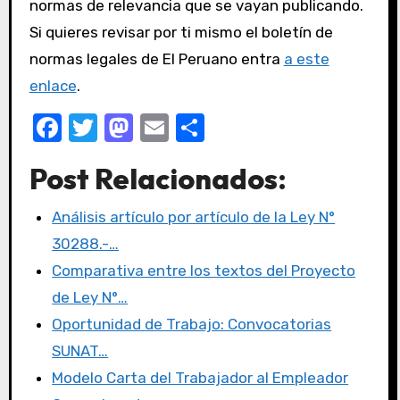
normas de relevancia que se vayan publicando.
Si quieres revisar por ti mismo el boletín de
normas legales de El Peruano entra
a este
enlace
.
F
T
M
E
C
a
w
a
m
o
Post Relacionados:
c
it
st
ail
m
e
te
o
p
Análisis artículo por artículo de la Ley N°
b
r
d
ar
30288.-…
o
o
tir
Comparativa entre los textos del Proyecto
o
n
de Ley N°…
k
Oportunidad de Trabajo: Convocatorias
SUNAT…
Modelo Carta del Trabajador al Empleador