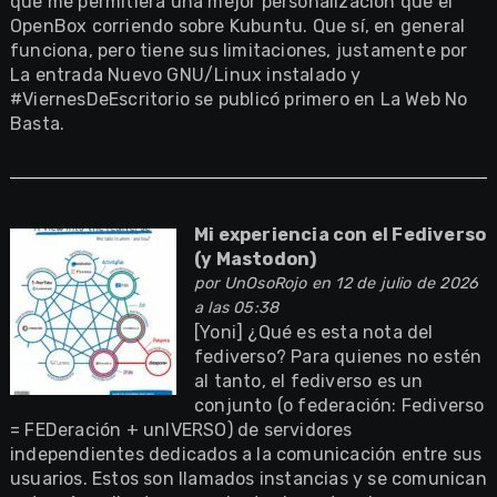
que me permitiera una mejor personalización que el
OpenBox corriendo sobre Kubuntu. Que sí, en general
funciona, pero tiene sus limitaciones, justamente por
La entrada Nuevo GNU/Linux instalado y
#ViernesDeEscritorio se publicó primero en La Web No
Basta.
Mi experiencia con el Fediverso
(y Mastodon)
por
UnOsoRojo
en 12 de julio de 2026
a las 05:38
[Yoni] ¿Qué es esta nota del
fediverso? Para quienes no estén
al tanto, el fediverso es un
conjunto (o federación: Fediverso
= FEDeración + unIVERSO) de servidores
independientes dedicados a la comunicación entre sus
usuarios. Estos son llamados instancias y se comunican