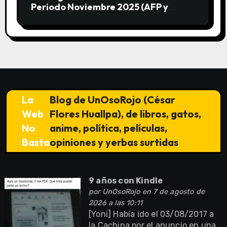
Periodo Noviembre 2025 (AFP y
SUNAT)
La
Blog de UnOsoRojo (César
Web
Flores Huallpa), de libros, gatos,
No
anime, política, películas,
Basta
opiniones y yerbas surtidas
9 años con Kindle
por
UnOsoRojo
en 7 de agosto de
2026 a las 10:11
[Yoni] Había ido el 03/08/2017 a
la Cachina por el anuncio en una