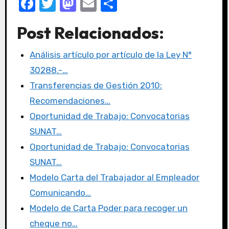
F
T
M
E
C
a
w
a
m
o
Post Relacionados:
c
it
st
ail
m
e
te
o
p
Análisis artículo por artículo de la Ley N°
b
r
d
ar
30288.-…
o
o
tir
Transferencias de Gestión 2010:
o
n
Recomendaciones…
k
Oportunidad de Trabajo: Convocatorias
SUNAT…
Oportunidad de Trabajo: Convocatorias
SUNAT…
Modelo Carta del Trabajador al Empleador
Comunicando…
Modelo de Carta Poder para recoger un
cheque no…