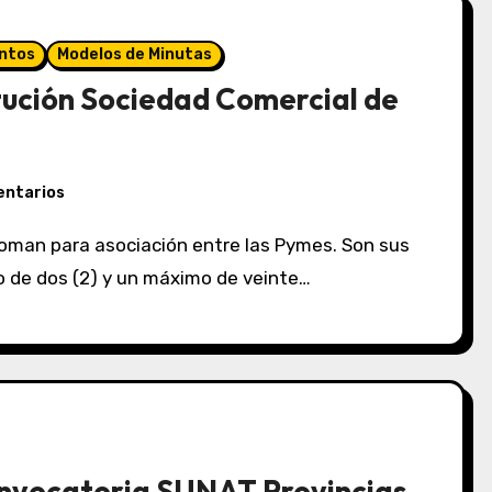
ntos
Modelos de Minutas
tución Sociedad Comercial de
entarios
o de dos (2) y un máximo de veinte…
nvocatoria SUNAT Provincias