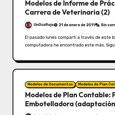
Modelos de Informe de Prác
Carrera de Veterinaria (2)
UnOsoRojo
21 de enero de 2011
Sin co
El pasado lunes compartí a través de este blog un modelo que tenía, pero al revisar mi
computadora he encontrado este más. Sigue 
Modelos de Documentos
Modelos de Plan Co
Modelos de Plan Contable: 
Embotelladora (adaptación