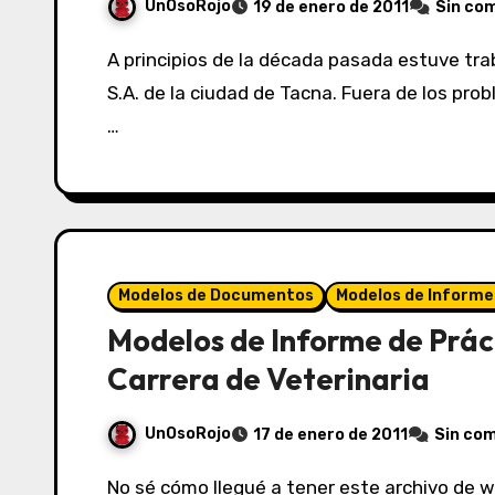
UnOsoRojo
19 de enero de 2011
Sin co
A principios de la década pasada estuve trabajando en la fenecida Embotelladores Unidos
S.A. de la ciudad de Tacna. Fuera de los pr
…
Modelos de Documentos
Modelos de Informe
Modelos de Informe de Prác
Carrera de Veterinaria
UnOsoRojo
17 de enero de 2011
Sin co
No sé cómo llegué a tener este archivo de word con un informe de prácticas pre-