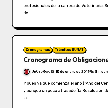
profesionales de la carrera de Veterinaria.
de…
Cronogramas
Trámites SUNAT
Cronograma de Obligacione
UnOsoRojo
10 de enero de 2011
Sin co
Y pues ya que comienza el año (“Año del Centenario de Machu Picchu para el Mundo”, dixit),
y aunque un poco atrasado (la Resolución 
la…