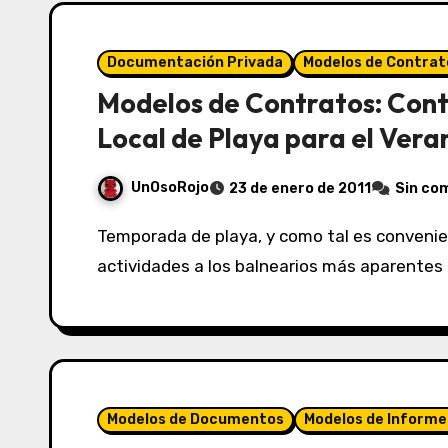
Documentación Privada
Modelos de Contrat
Modelos de Contratos: Con
Local de Playa para el Vera
UnOsoRojo
23 de enero de 2011
Sin co
Temporada de playa, y como tal es conveniente pensar en ampliar por estas fechas las
actividades a los balnearios más aparentes 
Modelos de Documentos
Modelos de Informe