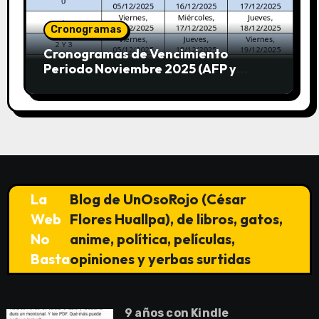
Cronogramas
Cronogramas de Vencimiento
Periodo Noviembre 2025 (AFP y
SUNAT)
La
Blog de UnOsoRojo (César
Web
Flores Huallpa), de libros, gatos,
No
anime, política, películas,
Basta
opiniones y yerbas surtidas
9 años con Kindle