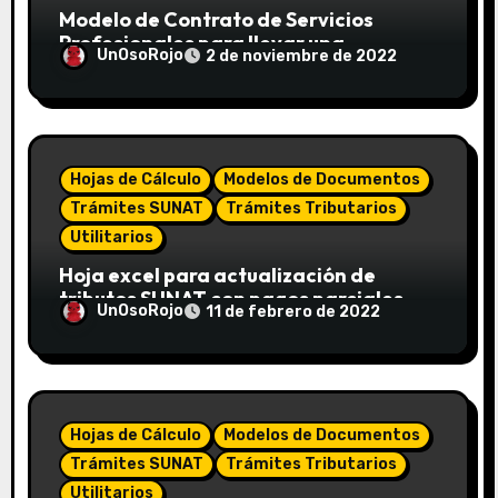
Modelo de Contrato de Servicios
Profesionales para llevar una
UnOsoRojo
2 de noviembre de 2022
Contabilidad externa
Hojas de Cálculo
Modelos de Documentos
Trámites SUNAT
Trámites Tributarios
Utilitarios
Hoja excel para actualización de
tributos SUNAT con pagos parciales
UnOsoRojo
11 de febrero de 2022
Hojas de Cálculo
Modelos de Documentos
Trámites SUNAT
Trámites Tributarios
Utilitarios