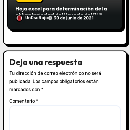
Hoja excel para determinación de la
obligatoriedad del llevado del PLE
UnOsoRojo
30 de junio de 2021
(Registro de Ventas e Ingresos y
Registro de Compras electrónicos)
según lo dispuesto por la R. Sup. N° 361-
2015/SUNAT
Deja una respuesta
Tu dirección de correo electrónico no será
publicada.
Los campos obligatorios están
marcados con
*
Comentario
*