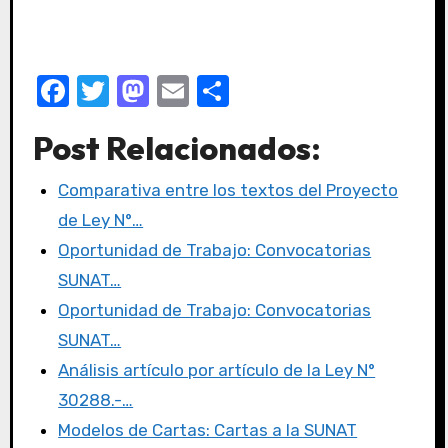
F
T
M
E
C
a
w
a
m
o
Post Relacionados:
c
it
st
ail
m
e
te
o
p
Comparativa entre los textos del Proyecto
b
r
d
ar
de Ley N°…
o
o
tir
Oportunidad de Trabajo: Convocatorias
o
n
SUNAT…
k
Oportunidad de Trabajo: Convocatorias
SUNAT…
Análisis artículo por artículo de la Ley N°
30288.-…
Modelos de Cartas: Cartas a la SUNAT