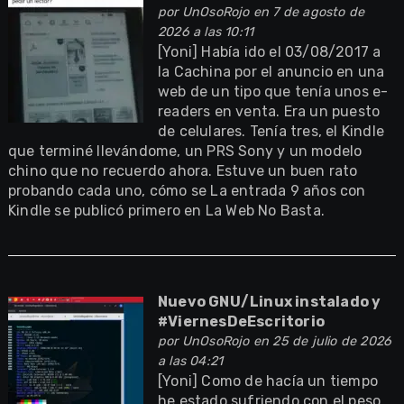
por
UnOsoRojo
en 7 de agosto de
2026 a las 10:11
[Yoni] Había ido el 03/08/2017 a
la Cachina por el anuncio en una
web de un tipo que tenía unos e-
readers en venta. Era un puesto
de celulares. Tenía tres, el Kindle
que terminé llevándome, un PRS Sony y un modelo
chino que no recuerdo ahora. Estuve un buen rato
probando cada uno, cómo se La entrada 9 años con
Kindle se publicó primero en La Web No Basta.
Nuevo GNU/Linux instalado y
#ViernesDeEscritorio
por
UnOsoRojo
en 25 de julio de 2026
a las 04:21
[Yoni] Como de hacía un tiempo
he estado sufriendo con el peso