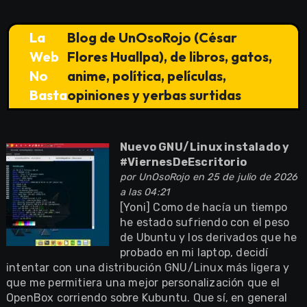
La
Blog de UnOsoRojo (César
Web
Flores Huallpa), de libros, gatos,
No
anime, política, películas,
Basta
opiniones y yerbas surtidas
Nuevo GNU/Linux instalado y
#ViernesDeEscritorio
por
UnOsoRojo
en 25 de julio de 2026
a las 04:21
[Yoni] Como de hacía un tiempo
he estado sufriendo con el peso
de Ubuntu y los derivados que he
probado en mi laptop, decidí
intentar con una distribución GNU/Linux más ligera y
que me permitiera una mejor personalización que el
OpenBox corriendo sobre Kubuntu. Que sí, en general