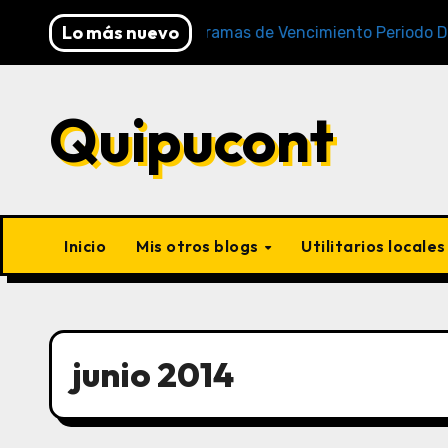
Lo más nuevo
NAT)
Cronogramas de Vencimiento Periodo Diciembre
Quipucont
Inicio
Mis otros blogs
Utilitarios locale
junio 2014