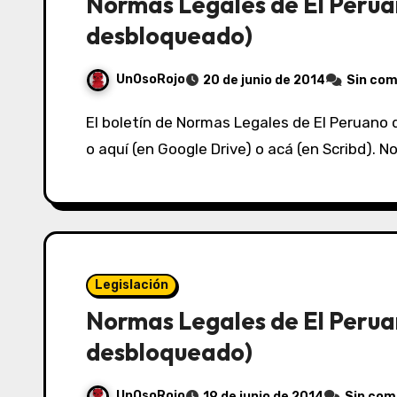
Normas Legales de El Perua
desbloqueado)
UnOsoRojo
20 de junio de 2014
Sin com
El boletín de Normas Legales de El Peruano del 20/06/2014 lo puedes ver acá (en Box.net)
o aquí (en Google Drive) o acá (en Scribd).
Legislación
Normas Legales de El Perua
desbloqueado)
UnOsoRojo
19 de junio de 2014
Sin com