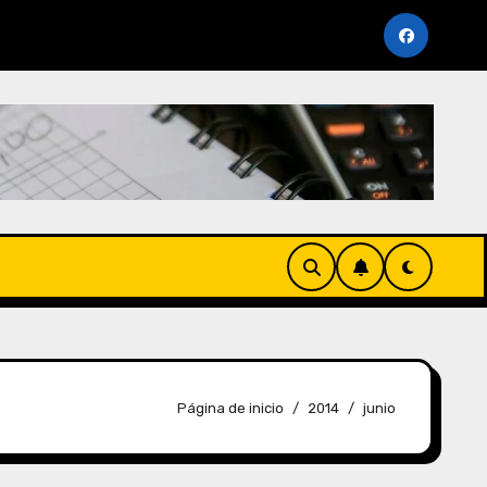
riodo Noviembre 2025 (AFP y SUNAT)
Cronogramas de
Página de inicio
2014
junio