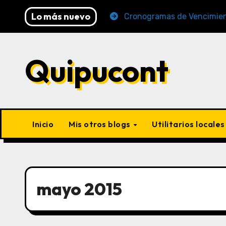
Lo más nuevo
6 (AFP y SUNAT)
Cronogramas de Vencimiento Period
Quipucont
Inicio
Mis otros blogs
Utilitarios locale
mayo 2015