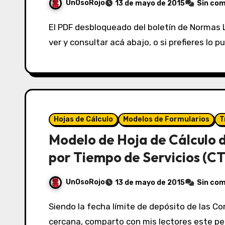
UnOsoRojo
13 de mayo de 2015
Sin co
El PDF desbloqueado del boletín de Normas Legales de El Peruano del 13/05/2015 lo puedes
ver y consultar acá abajo, o si prefieres lo 
Hojas de Cálculo
Modelos de Formularios
T
Modelo de Hoja de Cálculo
por Tiempo de Servicios (CT
UnOsoRojo
13 de mayo de 2015
Sin co
Siendo la fecha límite de depósito de las Compensaciones de Tiempos de Servicios ya
cercana, comparto con mis lectores este peq