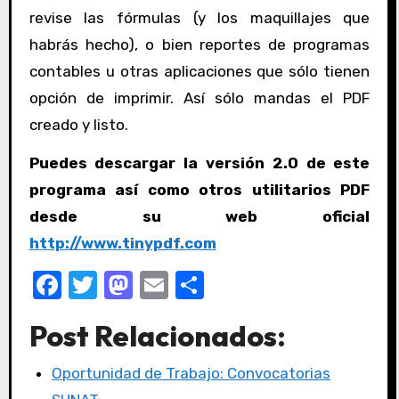
revise las fórmulas (y los maquillajes que
habrás hecho), o bien reportes de programas
contables u otras aplicaciones que sólo tienen
opción de imprimir. Así sólo mandas el PDF
creado y listo.
Puedes descargar la versión 2.0 de este
programa así como otros utilitarios PDF
desde su web oficial
http://www.tinypdf.com
F
T
M
E
C
a
w
a
m
o
Post Relacionados:
c
it
st
ail
m
e
te
o
p
Oportunidad de Trabajo: Convocatorias
b
r
d
ar