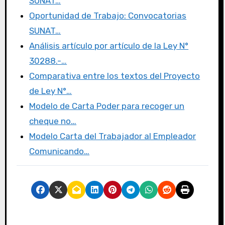
SUNAT…
o
o
tir
Oportunidad de Trabajo: Convocatorias
o
n
SUNAT…
k
Análisis artículo por artículo de la Ley N°
30288.-…
Comparativa entre los textos del Proyecto
de Ley N°…
Modelo de Carta Poder para recoger un
cheque no…
Modelo Carta del Trabajador al Empleador
Comunicando…