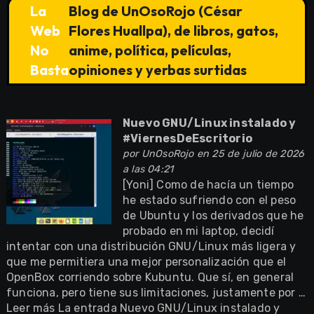
La
Blog de UnOsoRojo (César
Web
Flores Huallpa), de libros, gatos,
No
anime, política, películas,
Basta
opiniones y yerbas surtidas
Nuevo GNU/Linux instalado y
#ViernesDeEscritorio
por
UnOsoRojo
en 25 de julio de 2026
a las 04:21
[Yoni] Como de hacía un tiempo
he estado sufriendo con el peso
de Ubuntu y los derivados que he
probado en mi laptop, decidí
intentar con una distribución GNU/Linux más ligera y
que me permitiera una mejor personalización que el
OpenBox corriendo sobre Kubuntu. Que sí, en general
funciona, pero tiene sus limitaciones, justamente por …
Leer más La entrada Nuevo GNU/Linux instalado y