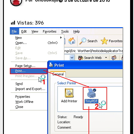
Por
UnOsoRojo
5 de octubre de 2010
Vistas:
396