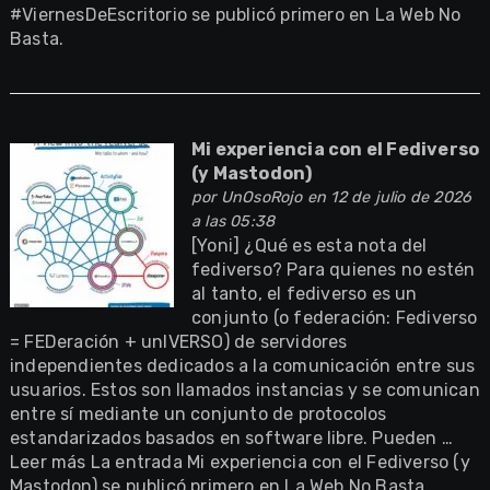
#ViernesDeEscritorio se publicó primero en La Web No
Basta.
Mi experiencia con el Fediverso
(y Mastodon)
por
UnOsoRojo
en 12 de julio de 2026
a las 05:38
[Yoni] ¿Qué es esta nota del
fediverso? Para quienes no estén
al tanto, el fediverso es un
conjunto (o federación: Fediverso
= FEDeración + unIVERSO) de servidores
independientes dedicados a la comunicación entre sus
usuarios. Estos son llamados instancias y se comunican
entre sí mediante un conjunto de protocolos
estandarizados basados en software libre. Pueden …
Leer más La entrada Mi experiencia con el Fediverso (y
Mastodon) se publicó primero en La Web No Basta.