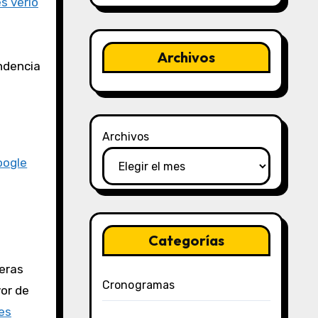
s verlo
Archivos
endencia
Archivos
oogle
Categorías
ieras
Cronogramas
vor de
es