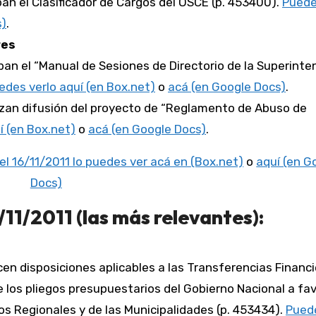
ban el Clasificador de Cargos del OSCE (p. 453400).
Puede
s)
.
res
ban el “Manual de Sesiones de Directorio de la Superint
edes verlo aquí (en Box.net)
o
acá (en Google Docs)
.
izan difusión del proyecto de “Reglamento de Abuso de
í (en Box.net)
o
acá (en Google Docs)
.
el 16/11/2011 lo puedes ver acá en (Box.net)
o
aquí (en G
Docs)
11/2011 (las más relevantes):
cen disposiciones aplicables a las Transferencias Financ
e los pliegos presupuestarios del Gobierno Nacional a fa
os Regionales y de las Municipalidades (p. 453434).
Pued