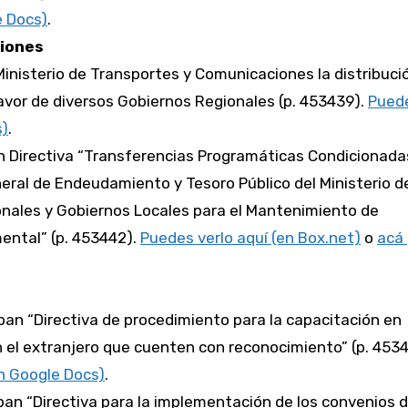
e Docs)
.
ciones
 Ministerio de Transportes y Comunicaciones la distribuci
vor de diversos Gobiernos Regionales (p. 453439).
Puede
s)
.
n Directiva “Transferencias Programáticas Condicionada
neral de Endeudamiento y Tesoro Público del Ministerio d
nales y Gobiernos Locales para el Mantenimiento de
mental” (p. 453442).
Puedes verlo aquí (en Box.net)
o
acá 
ban “Directiva de procedimiento para la capacitación en
 el extranjero que cuenten con reconocimiento” (p. 4534
n Google Docs)
.
ban “Directiva para la implementación de los convenios 