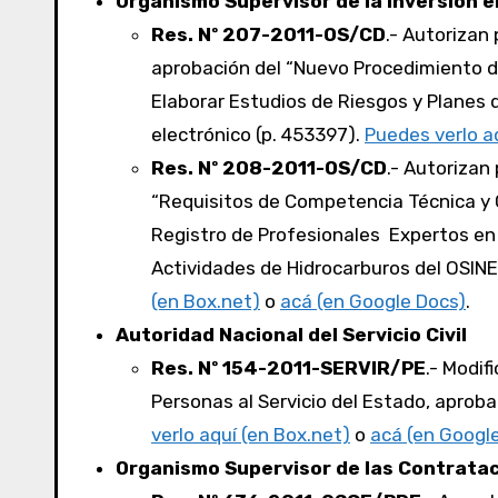
Organismo Supervisor de la Inversión e
Res. Nº 207-2011-OS/CD
.- Autorizan
aprobación del “Nuevo Procedimiento de
Elaborar Estudios de Riesgos y Planes 
electrónico (p. 453397).
Puedes verlo a
Res. Nº 208-2011-OS/CD
.- Autorizan
“Requisitos de Competencia Técnica y Cri
Registro de Profesionales Expertos en
Actividades de Hidrocarburos del OSINE
(en Box.net)
o
acá (en Google Docs)
.
Autoridad Nacional del Servicio Civil
Res. Nº 154-2011-SERVIR/PE
.- Modif
Personas al Servicio del Estado, apro
verlo aquí (en Box.net)
o
acá (en Googl
Organismo Supervisor de las Contratac