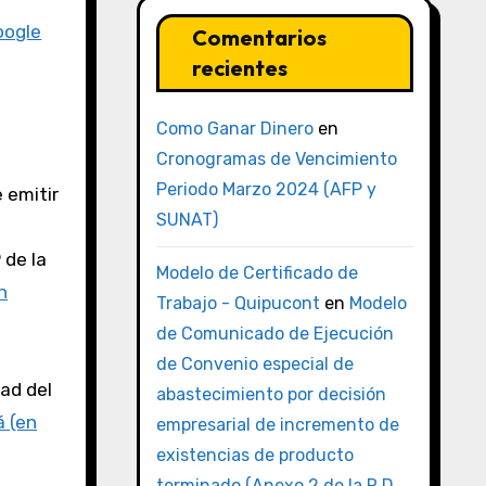
oogle
Comentarios
recientes
Como Ganar Dinero
en
Cronogramas de Vencimiento
Periodo Marzo 2024 (AFP y
 emitir
SUNAT)
 de la
Modelo de Certificado de
n
Trabajo - Quipucont
en
Modelo
de Comunicado de Ejecución
de Convenio especial de
ad del
abastecimiento por decisión
á (en
empresarial de incremento de
existencias de producto
terminado (Anexo 2 de la R.D.