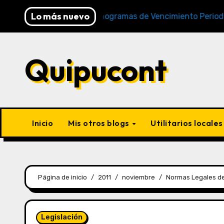
Lo más nuevo
SUNAT)
Cronogramas de Vencimiento Periodo Diciemb
Quipucont
Inicio
Mis otros blogs
Utilitarios locale
Página de inicio
2011
noviembre
Normas Legales de
Legislación