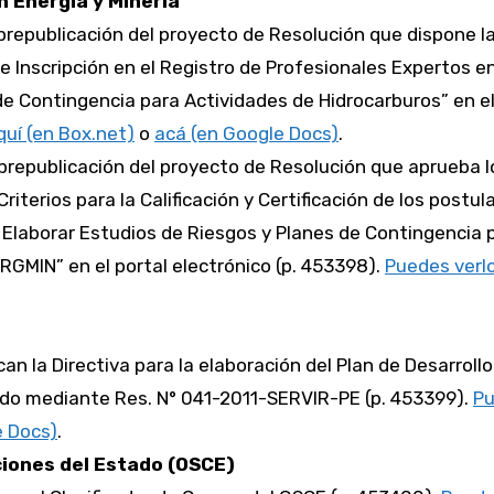
n Energía y Minería
 prepublicación del proyecto de Resolución que dispone l
 Inscripción en el Registro de Profesionales Expertos e
de Contingencia para Actividades de Hidrocarburos” en el
quí (en Box.net)
o
acá (en Google Docs)
.
 prepublicación del proyecto de Resolución que aprueba l
terios para la Calificación y Certificación de los postul
 Elaborar Estudios de Riesgos y Planes de Contingencia 
RGMIN” en el portal electrónico (p. 453398).
Puedes verlo
ican la Directiva para la elaboración del Plan de Desarrollo
bado mediante Res. N° 041-2011-SERVIR-PE (p. 453399).
P
e Docs)
.
iones del Estado (OSCE)