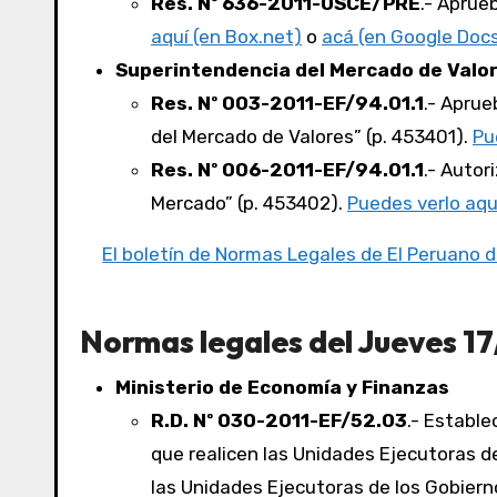
Res. Nº 636-2011-OSCE/PRE
.- Aprue
aquí (en Box.net)
o
acá (en Google Doc
Superintendencia del Mercado de Valo
Res. Nº 003-2011-EF/94.01.1
.- Aprue
del Mercado de Valores” (p. 453401).
Pu
Res. Nº 006-2011-EF/94.01.1
.- Autor
Mercado” (p. 453402).
Puedes verlo aqu
El boletín de Normas Legales de El Peruano d
Normas legales del Jueves 17/
Ministerio de Economía y Finanzas
R.D. Nº 030-2011-EF/52.03
.- Estable
que realicen las Unidades Ejecutoras d
las Unidades Ejecutoras de los Gobiern