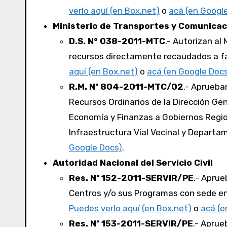
verlo aquí (en Box.net)
o
acá (en Googl
Ministerio de Transportes y Comunica
D.S. N° 038-2011-MTC
.- Autorizan al
recursos directamente recaudados a fa
aquí (en Box.net)
o
acá (en Google Doc
R.M. Nº 804-2011-MTC/02
.- Aprueba
Recursos Ordinarios de la Dirección Ge
Economía y Finanzas a Gobiernos Regio
Infraestructura Vial Vecinal y Departa
Google Docs)
.
Autoridad Nacional del Servicio Civil
Res. Nº 152-2011-SERVIR/PE
.- Aprue
Centros y/o sus Programas con sede en
Puedes verlo aquí (en Box.net)
o
acá (e
Res. Nº 153-2011-SERVIR/PE
.- Aprue