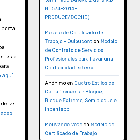
N° 534-2014-
a
PRODUCE/DGCHD)
n
 portal
Modelo de Certificado de
Trabajo - Quipucont
en
Modelo
os
de Contrato de Servicios
antes al
Profesionales para llevar una
para
Contabilidad externa
 aquí
Anónimo
en
Cuatro Estilos de
Carta Comercial: Bloque,
Bloque Extremo, Semibloque e
 de las
Indentado
uedes
Motivando Você
en
Modelo de
Certificado de Trabajo