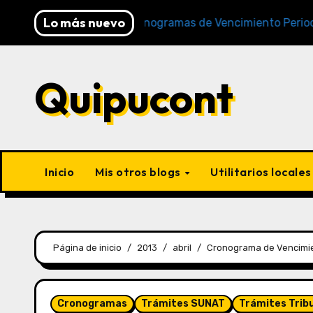
Lo más nuevo
 SUNAT)
Cronogramas de Vencimiento Periodo Diciem
Quipucont
Inicio
Mis otros blogs
Utilitarios locale
Página de inicio
2013
abril
Cronograma de Vencimie
Cronogramas
Trámites SUNAT
Trámites Trib