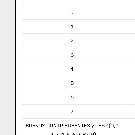
0
1
2
3
4
5
6
7
BUENOS CONTRIBUYENTES y UESP (0, 1
, 2, 3, 4, 5, 6, 7, 8 y 9)