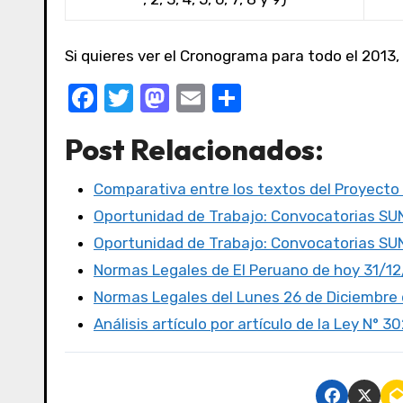
Si quieres ver el Cronograma para todo el 2013,
F
T
M
E
C
a
w
a
m
o
Post Relacionados:
c
it
st
ail
m
e
te
o
p
Comparativa entre los textos del Proyecto
b
r
d
ar
Oportunidad de Trabajo: Convocatorias S
o
o
tir
Oportunidad de Trabajo: Convocatorias S
o
n
Normas Legales de El Peruano de hoy 31/1
k
Normas Legales del Lunes 26 de Diciembre d
Análisis artículo por artículo de la Ley N° 3