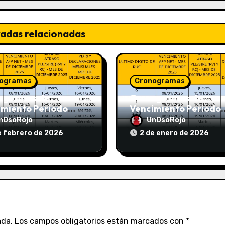
radas relacionadas
ogramas
Cronogramas
ogramas de
Cronogramas de
imiento Periodo
Vencimiento Periodo
 2026 (AFP y
Diciembre 2025 (AFP 
nOsoRojo
UnOsoRojo
T)
SUNAT)
e febrero de 2026
2 de enero de 2026
ada.
Los campos obligatorios están marcados con
*