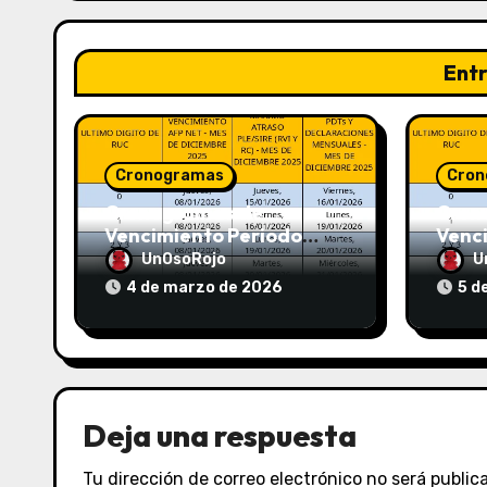
Ent
Cronogramas
Cron
Cronogramas de
Cron
Vencimiento Periodo
Venc
Febrero 2026 (AFP y
Enero
UnOsoRojo
U
SUNAT)
SUNA
4 de marzo de 2026
5 d
Deja una respuesta
Tu dirección de correo electrónico no será public