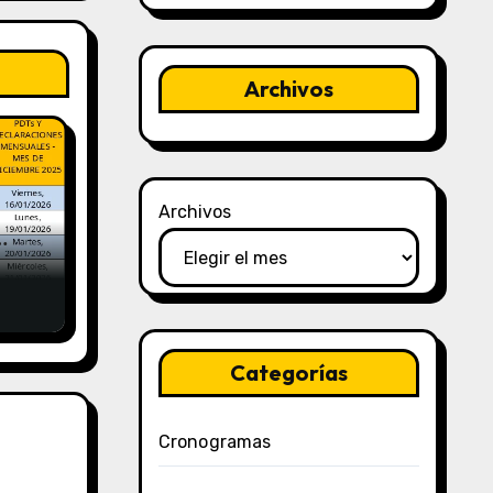
Archivos
Archivos
y
Categorías
Cronogramas