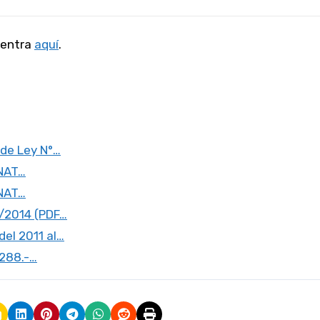
 entra
aquí
.
 de Ley N°…
UNAT…
UNAT…
2/2014 (PDF…
el 2011 al…
0288.-…