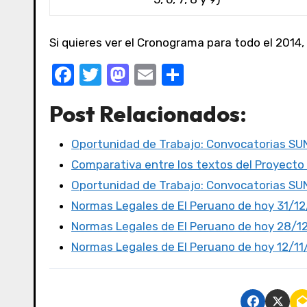
Si quieres ver el Cronograma para todo el 2014,
F
T
M
E
C
a
w
a
m
o
Post Relacionados:
c
it
st
ail
m
e
te
o
p
Oportunidad de Trabajo: Convocatorias S
b
r
d
ar
Comparativa entre los textos del Proyecto
o
o
tir
Oportunidad de Trabajo: Convocatorias S
o
n
Normas Legales de El Peruano de hoy 31/1
k
Normas Legales de El Peruano de hoy 28/1
Normas Legales de El Peruano de hoy 12/11