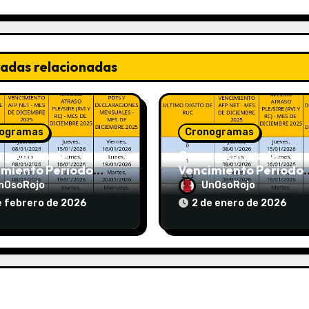
radas relacionadas
ogramas
Cronogramas
ogramas de
Cronogramas de
imiento Periodo
Vencimiento Periodo
 2026 (AFP y
Diciembre 2025 (AFP 
nOsoRojo
UnOsoRojo
T)
SUNAT)
e febrero de 2026
2 de enero de 2026