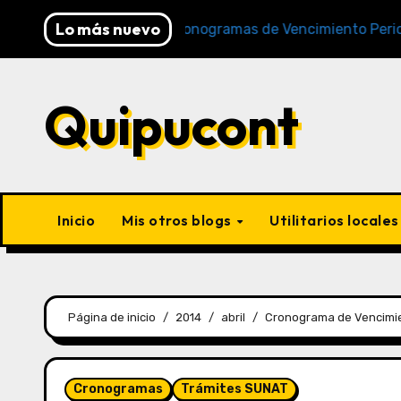
Lo más nuevo
y SUNAT)
Cronogramas de Vencimiento Periodo Dicie
Quipucont
Inicio
Mis otros blogs
Utilitarios locale
Página de inicio
2014
abril
Cronograma de Vencimie
Cronogramas
Trámites SUNAT