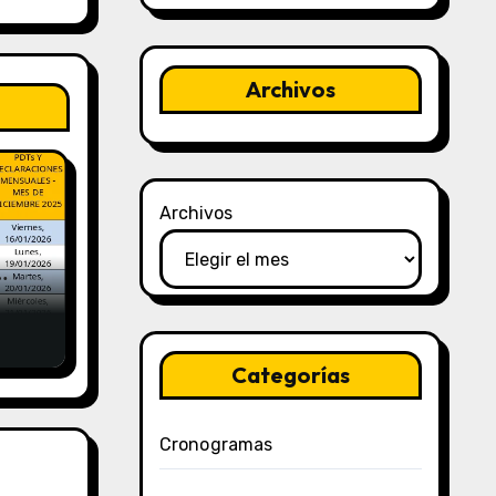
Archivos
Archivos
y
Categorías
Cronogramas