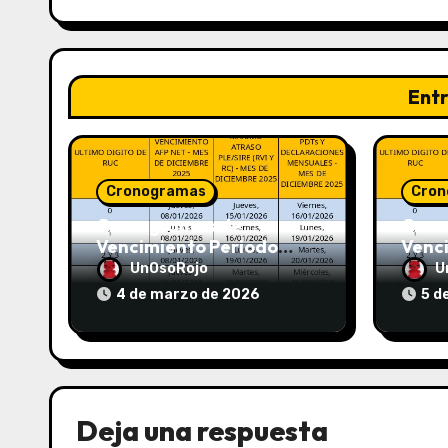
Ent
Cronogramas
Cron
Cronogramas de
Cron
Vencimiento Periodo
Venc
Febrero 2026 (AFP y
Enero
UnOsoRojo
U
SUNAT)
SUNA
4 de marzo de 2026
5 d
Deja una respuesta