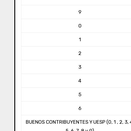
9
0
1
2
3
4
5
6
BUENOS CONTRIBUYENTES Y UESP (0, 1 , 2, 3, 
5, 6, 7, 8 y 9)