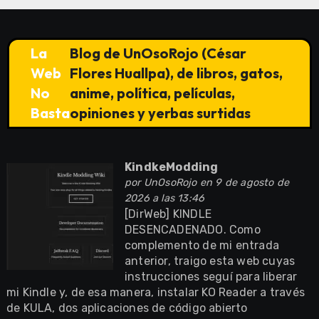
La
Blog de UnOsoRojo (César
Web
Flores Huallpa), de libros, gatos,
No
anime, política, películas,
Basta
opiniones y yerbas surtidas
KindkeModding
por
UnOsoRojo
en 9 de agosto de
2026 a las 13:46
[DirWeb] KINDLE
DESENCADENADO. Como
complemento de mi entrada
anterior, traigo esta web cuyas
instrucciones seguí para liberar
mi Kindle y, de esa manera, instalar KO Reader a través
de KULA, dos aplicaciones de código abierto