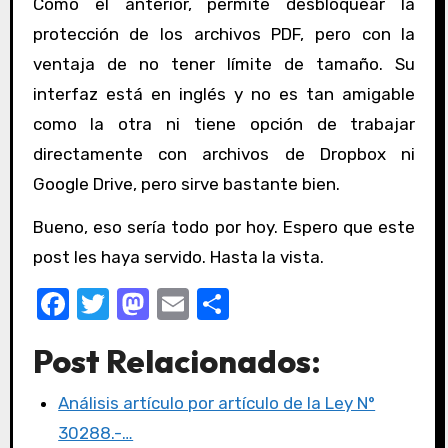
Como el anterior, permite desbloquear la
protección de los archivos PDF, pero con la
ventaja de no tener límite de tamaño. Su
interfaz está en inglés y no es tan amigable
como la otra ni tiene opción de trabajar
directamente con archivos de Dropbox ni
Google Drive, pero sirve bastante bien.
Bueno, eso sería todo por hoy. Espero que este
post les haya servido. Hasta la vista.
F
T
M
E
C
a
w
a
m
o
Post Relacionados:
c
it
st
ail
m
e
te
o
p
Análisis artículo por artículo de la Ley N°
b
r
d
ar
30288.-…