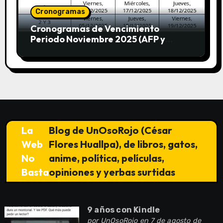
Cronogramas
Cronogramas de Vencimiento
Periodo Noviembre 2025 (AFP y
SUNAT)
La
Blog de UnOsoRojo (César
Web
Flores Huallpa), de libros, gatos,
No
anime, política, películas,
Basta
opiniones y yerbas surtidas
9 años con Kindle
por
UnOsoRojo
en 7 de agosto de