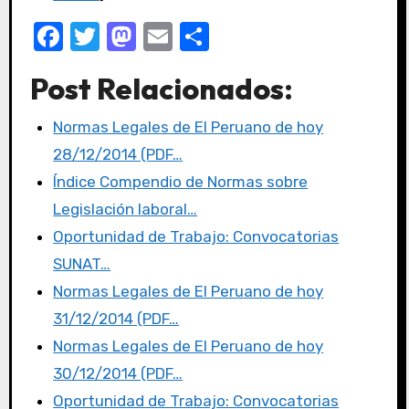
F
T
M
E
C
a
w
a
m
o
Post Relacionados:
c
it
st
ail
m
e
te
o
p
Normas Legales de El Peruano de hoy
b
r
d
ar
28/12/2014 (PDF…
o
o
tir
Índice Compendio de Normas sobre
o
n
Legislación laboral…
k
Oportunidad de Trabajo: Convocatorias
SUNAT…
Normas Legales de El Peruano de hoy
31/12/2014 (PDF…
Normas Legales de El Peruano de hoy
30/12/2014 (PDF…
Oportunidad de Trabajo: Convocatorias