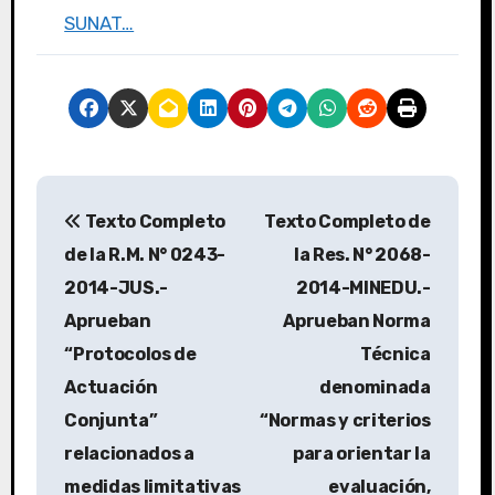
SUNAT…
Texto Completo
Texto Completo de
de la R.M. N° 0243-
la Res. N° 2068-
2014-JUS.-
2014-MINEDU.-
Aprueban
Aprueban Norma
“Protocolos de
Técnica
Actuación
denominada
Conjunta”
“Normas y criterios
relacionados a
para orientar la
medidas limitativas
evaluación,