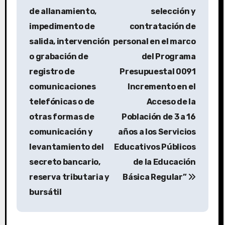
de allanamiento,
selección y
impedimento de
contratación de
salida, intervención
personal en el marco
o grabación de
del Programa
registro de
Presupuestal 0091
comunicaciones
Incremento en el
telefónicas o de
Acceso de la
otras formas de
Población de 3 a 16
comunicación y
años a los Servicios
levantamiento del
Educativos Públicos
secreto bancario,
de la Educación
reserva tributaria y
Básica Regular”
bursátil