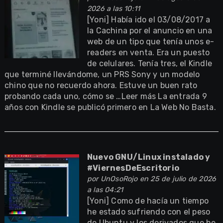
2026 a las 10:11
[Yoni] Había ido el 03/08/2017 a
la Cachina por el anuncio en una
web de un tipo que tenía unos e-
readers en venta. Era un puesto
de celulares. Tenía tres, el Kindle
que terminé llevándome, un PRS Sony y un modelo
chino que no recuerdo ahora. Estuve un buen rato
probando cada uno, cómo se …Leer más La entrada 9
años con Kindle se publicó primero en La Web No Basta.
Nuevo GNU/Linux instalado y
#ViernesDeEscritorio
por
UnOsoRojo
en 25 de julio de 2026
a las 04:21
[Yoni] Como de hacía un tiempo
he estado sufriendo con el peso
de Ubuntu y los derivados que he