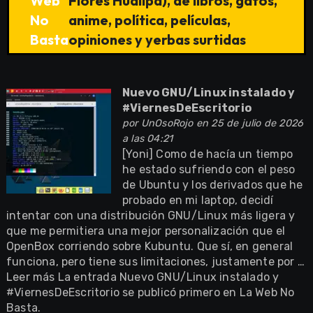
Web
Flores Huallpa), de libros, gatos,
No
anime, política, películas,
Basta
opiniones y yerbas surtidas
Nuevo GNU/Linux instalado y
#ViernesDeEscritorio
por
UnOsoRojo
en 25 de julio de 2026
a las 04:21
[Yoni] Como de hacía un tiempo
he estado sufriendo con el peso
de Ubuntu y los derivados que he
probado en mi laptop, decidí
intentar con una distribución GNU/Linux más ligera y
que me permitiera una mejor personalización que el
OpenBox corriendo sobre Kubuntu. Que sí, en general
funciona, pero tiene sus limitaciones, justamente por …
Leer más La entrada Nuevo GNU/Linux instalado y
#ViernesDeEscritorio se publicó primero en La Web No
Basta.