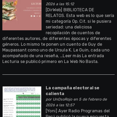
2026 a las 15:12
[DirWeb] BIBLIOTECA DE
RELATOS. Esta web es lo que sería
mi categoría Op. Cit. si le pusiera
seriedad: una deliciosa
recopilación de cuentos de
diferentes autores, de diferentes épocas y diferentes
géneros. Lo mismo te ponen un cuento de Guy de
Maupassant como uno de Ursula K. Le Guin, cada uno
acompañado de una reseña, …Leer más La entrada
Lecturia se publicó primero en La Web No Basta.
La campaña electoral se
calienta
por
UnOsoRojo
en 5 de febrero de
2026 a las 12:57
[Yoni] Ayer Radio Programas del
Perú publicó la nueva encuesta