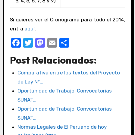
3, 4, 5, 6, 7, 8 y 9)
Si quieres ver el Cronograma para todo el 2014,
entra
aquí
.
F
T
M
E
C
a
w
a
m
o
Post Relacionados:
c
it
st
ail
m
e
te
o
p
Comparativa entre los textos del Proyecto
b
r
d
ar
de Ley N°…
o
o
tir
Oportunidad de Trabajo: Convocatorias
o
n
SUNAT…
k
Oportunidad de Trabajo: Convocatorias
SUNAT…
Normas Legales de El Peruano de hoy