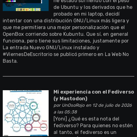
he estado sufriendo con el peso
de Ubuntu y los derivados que he
probado en mi laptop, decidí
intentar con una distribución GNU/Linux más ligera y
que me permitiera una mejor personalización que el
OpenBox corriendo sobre Kubuntu. Que sí, en general
funciona, pero tiene sus limitaciones, justamente por
La entrada Nuevo GNU/Linux instalado y
#ViernesDeEscritorio se publicó primero en La Web No
Basta.
Mi experiencia con el Fediverso
(y Mastodon)
por
UnOsoRojo
en 12 de julio de 2026
a las 05:38
[Yoni] ¿Qué es esta nota del
fediverso? Para quienes no estén
al tanto, el fediverso es un