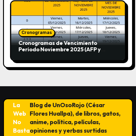
Cronogramas
Cronogramas de Vencimiento
Periodo Noviembre 2025 (AFP y
SUNAT)
La
Blog de UnOsoRojo (César
Web
Flores Huallpa), de libros, gatos,
No
anime, política, películas,
Basta
opiniones y yerbas surtidas