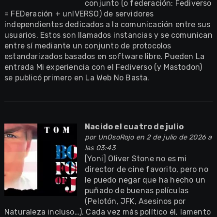
conjunto (o federación: Fediverso
= FEDeración + unIVERSO) de servidores
independientes dedicados a la comunicación entre sus
usuarios. Estos son llamados instancias y se comunican
entre sí mediante un conjunto de protocolos
estandarizados basados en software libre. Pueden La
entrada Mi experiencia con el Fediverso (y Mastodon)
se publicó primero en La Web No Basta.
Nacido el cuatro de julio
por
UnOsoRojo
en 2 de julio de 2026 a
las 03:43
[Yoni] Oliver Stone no es mi
director de cine favorito, pero no
le puedo negar que ha hecho un
puñado de buenas películas
(Pelotón, JFK, Asesinos por
Naturaleza incluso…). Cada vez más político él, lamento