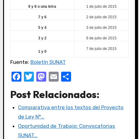
9 y 8 o una letra
1 de julio de 2015
7 y 6
2 de julio de 2015
5 y 4
3 de julio de 2015
3 y 2
6 de julio de 2015
7 de julio de 2015
1 y 0
Fuente:
Boletín SUNAT
F
T
M
E
C
a
w
a
m
o
Post Relacionados:
c
it
st
ail
m
e
te
o
p
Comparativa entre los textos del Proyecto
b
r
d
ar
de Ley N°…
o
o
tir
Oportunidad de Trabajo: Convocatorias
o
n
SUNAT…