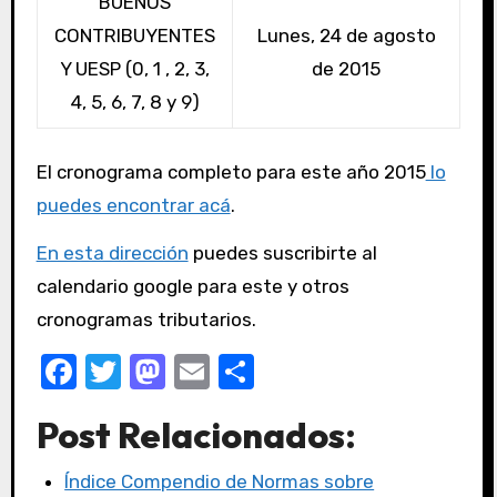
BUENOS
CONTRIBUYENTES
Lunes, 24 de agosto
Y UESP (0, 1 , 2, 3,
de 2015
4, 5, 6, 7, 8 y 9)
El cronograma completo para este año 2015
lo
puedes encontrar acá
.
En esta dirección
puedes suscribirte al
calendario google para este y otros
cronogramas tributarios.
F
T
M
E
C
a
w
a
m
o
Post Relacionados:
c
it
st
ail
m
e
te
o
p
Índice Compendio de Normas sobre