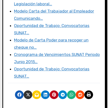
b
r
d
ar
Legislación laboral…
o
o
tir
Modelo Carta del Trabajador al Empleador
o
n
Comunicando…
k
Oportunidad de Trabajo: Convocatorias
SUNAT…
Modelo de Carta Poder para recoger un
cheque no…
Cronograma de Vencimientos SUNAT Periodo
Junio 2015…
Oportunidad de Trabajo: Convocatorias
SUNAT…