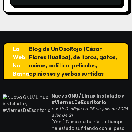
SUNAT)
La
Blog de UnOsoRojo (César
Web
Flores Huallpa), de libros, gatos,
No
anime, política, películas,
Basta
opiniones y yerbas surtidas
Nuevo GNU/Linux instalado y
#ViernesDeEscritorio
por
UnOsoRojo
en 25 de julio de 2026
a las 04:21
[Yoni] Como de hacía un tiempo
he estado sufriendo con el peso