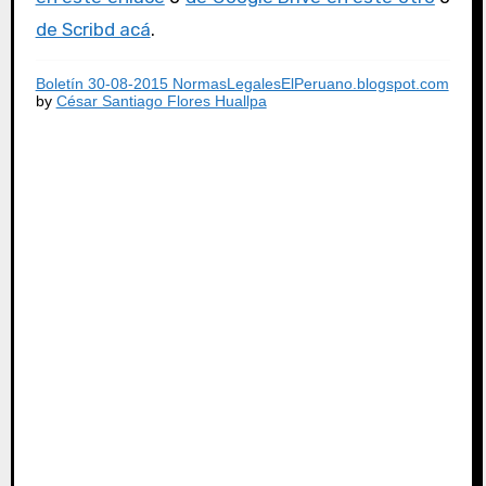
de Scribd acá
.
Boletín 30-08-2015 NormasLegalesElPeruano.blogspot.com
by
César Santiago Flores Huallpa