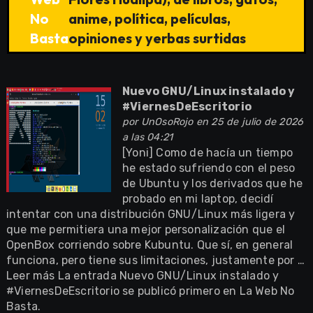
No
anime, política, películas,
Basta
opiniones y yerbas surtidas
Nuevo GNU/Linux instalado y
#ViernesDeEscritorio
por
UnOsoRojo
en 25 de julio de 2026
a las 04:21
[Yoni] Como de hacía un tiempo
he estado sufriendo con el peso
de Ubuntu y los derivados que he
probado en mi laptop, decidí
intentar con una distribución GNU/Linux más ligera y
que me permitiera una mejor personalización que el
OpenBox corriendo sobre Kubuntu. Que sí, en general
funciona, pero tiene sus limitaciones, justamente por …
Leer más La entrada Nuevo GNU/Linux instalado y
#ViernesDeEscritorio se publicó primero en La Web No
Basta.