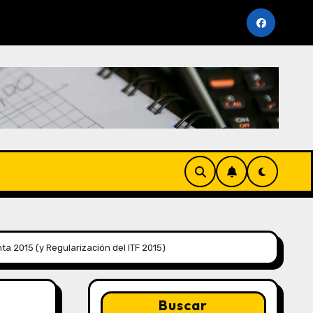
oviembre 2025 (AFP y SUNAT)
Cronogramas de Vencim
a 2015 (y Regularización del ITF 2015)
Buscar