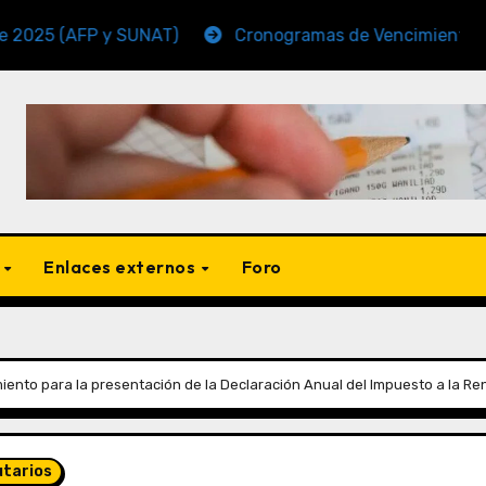
FP y SUNAT)
Cronogramas de Vencimiento Periodo N
s
Enlaces externos
Foro
nto para la presentación de la Declaración Anual del Impuesto a la Rent
utarios