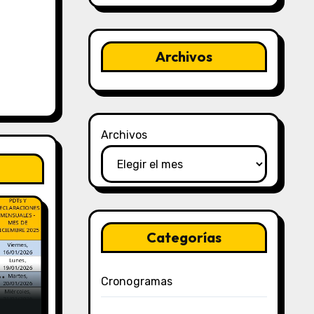
Archivos
Archivos
Categorías
Cronogramas
y