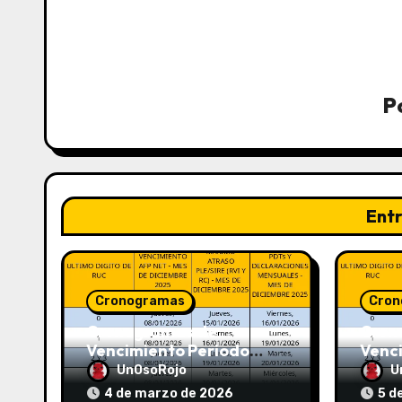
P
Ent
Cronogramas
Cron
Cronogramas de
Cron
Vencimiento Periodo
Venc
Febrero 2026 (AFP y
Enero
UnOsoRojo
U
SUNAT)
SUNA
4 de marzo de 2026
5 d