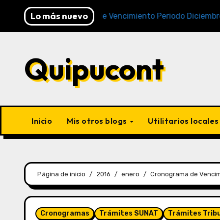
Lo más nuevo
Cronogramas de Vencimiento Periodo Diciembre 2025 (A
Quipucont
Inicio
Mis otros blogs
Utilitarios locale
Página de inicio
2016
enero
Cronograma de Vencimie
Cronogramas
Trámites SUNAT
Trámites Trib