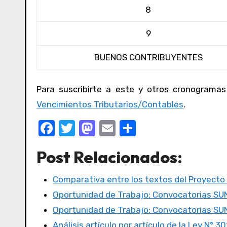
8
9
BUENOS CONTRIBUYENTES
Para suscribirte a este y otros cronograma
Vencimientos Tributarios/Contables
.
F
T
M
E
C
a
w
a
m
o
Post Relacionados:
c
it
st
ail
m
e
te
o
p
Comparativa entre los textos del Proyecto
b
r
d
ar
Oportunidad de Trabajo: Convocatorias S
o
o
tir
Oportunidad de Trabajo: Convocatorias S
o
n
Análisis artículo por artículo de la Ley N° 3