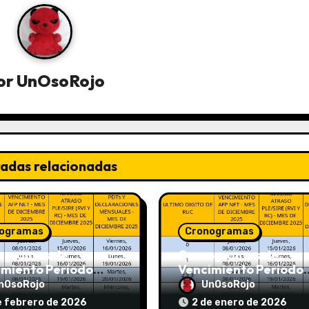
or
UnOsoRojo
radas relacionadas
ogramas
Cronogramas
ogramas de
Cronogramas de
imiento Periodo
Vencimiento Periodo
 2026 (AFP y
Diciembre 2025 (AFP 
nOsoRojo
UnOsoRojo
T)
SUNAT)
e febrero de 2026
2 de enero de 2026