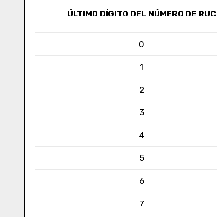
ÚLTIMO DÍGITO DEL NÚMERO DE RUC
0
1
2
3
4
5
6
7