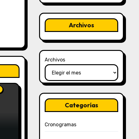
Archivos
Archivos
Categorías
e
Cronogramas
go