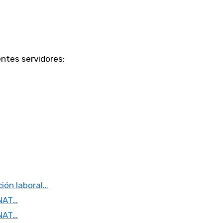
ntes servidores:
ión laboral…
UNAT…
UNAT…