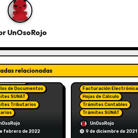
or
UnOsoRojo
radas relacionadas
 de Cálculo
los de Documentos
Facturación Electrónica
ites SUNAT
Hojas de Cálculo
ites Tributarios
Trámites Contables
tarios
Trámites SUNAT
excel para
Urls para descarga d
nOsoRojo
UnOsoRojo
lización de tributos
comprobantes de pa
de febrero de 2022
9 de diciembre de 2021
T con pagos
electrónicos emitidos