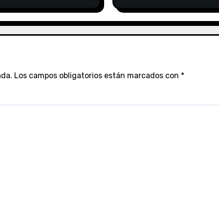
ales
desde los sistemas de
contribuyente
ada.
Los campos obligatorios están marcados con
*