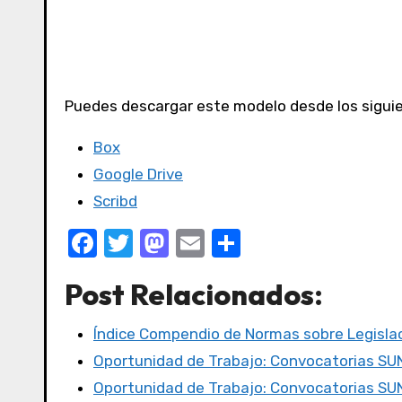
Puedes descargar este modelo desde los siguie
Box
Google Drive
Scribd
F
T
M
E
C
a
w
a
m
o
Post Relacionados:
c
it
st
ail
m
e
te
o
p
Índice Compendio de Normas sobre Legislac
b
r
d
ar
Oportunidad de Trabajo: Convocatorias S
o
o
tir
Oportunidad de Trabajo: Convocatorias S