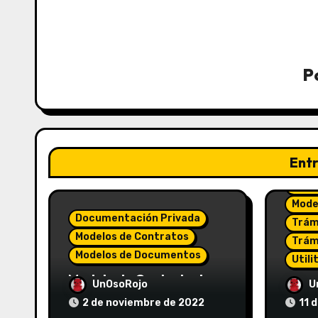
P
Ent
Hojas
Mode
Documentación Privada
Trám
Modelos de Contratos
Trám
Modelos de Documentos
Utili
Modelo de Contrato de
Hoja 
UnOsoRojo
U
Servicios Profesionales
actua
2 de noviembre de 2022
11 
para llevar una
SUNA