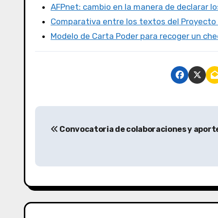
o
n
AFPnet: cambio en la manera de declarar l
k
Comparativa entre los textos del Proyecto
Modelo de Carta Poder para recoger un ch
Convocatoria de colaboraciones y aport