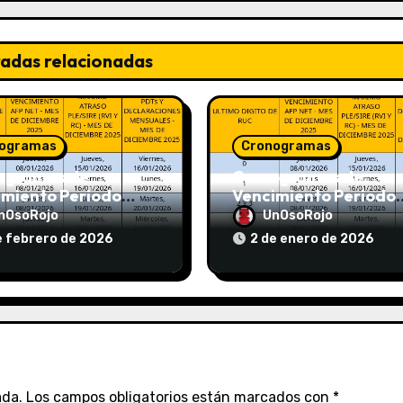
radas relacionadas
ogramas
Cronogramas
ogramas de
Cronogramas de
imiento Periodo
Vencimiento Periodo
 2026 (AFP y
Diciembre 2025 (AFP 
nOsoRojo
UnOsoRojo
T)
SUNAT)
e febrero de 2026
2 de enero de 2026
ada.
Los campos obligatorios están marcados con
*