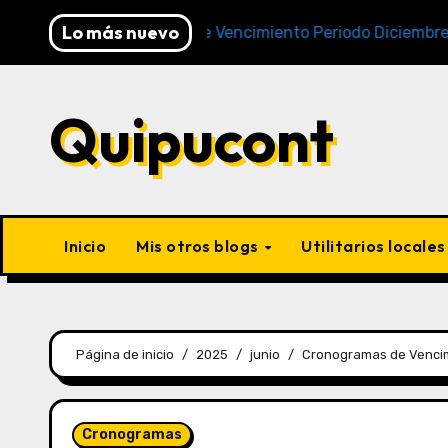
Lo más nuevo
Cronogramas de Vencimiento Periodo Diciembre 2025 (A
Quipucont
Inicio
Mis otros blogs
Utilitarios locale
Página de inicio
2025
junio
Cronogramas de Vencim
Cronogramas