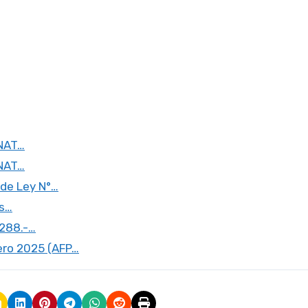
UNAT…
UNAT…
 de Ley N°…
os…
0288.-…
ero 2025 (AFP…