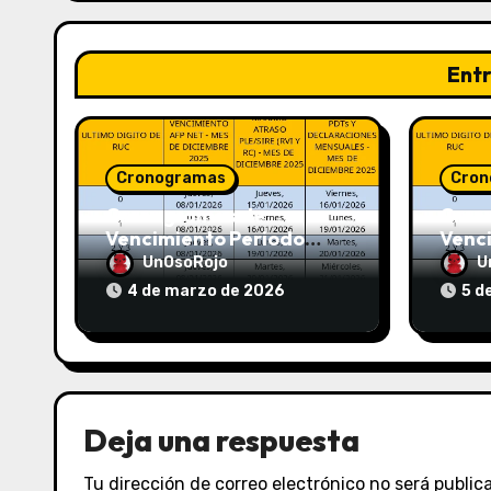
Ent
Cronogramas
Cron
Cronogramas de
Cron
Vencimiento Periodo
Venc
Febrero 2026 (AFP y
Enero
UnOsoRojo
U
SUNAT)
SUNA
4 de marzo de 2026
5 d
Deja una respuesta
Tu dirección de correo electrónico no será public