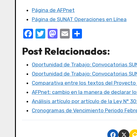
Página de AFPnet
Página de SUNAT Operaciones en Línea
F
T
M
E
C
a
w
a
m
o
Post Relacionados:
c
it
st
ail
m
e
te
o
p
Oportunidad de Trabajo: Convocatorias S
b
r
d
ar
Oportunidad de Trabajo: Convocatorias S
o
o
tir
Comparativa entre los textos del Proyecto
o
n
AFPnet: cambio en la manera de declarar l
k
Análisis artículo por artículo de la Ley N° 3
Cronogramas de Vencimiento Periodo Febr