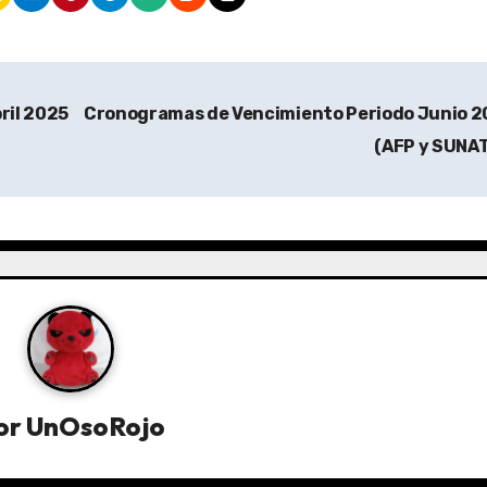
ril 2025
Cronogramas de Vencimiento Periodo Junio 2
(AFP y SUNA
or
UnOsoRojo