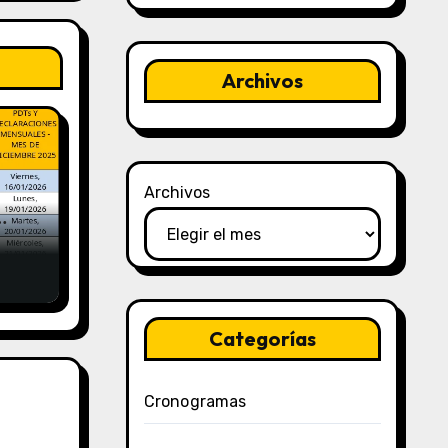
Archivos
Archivos
y
Categorías
Cronogramas