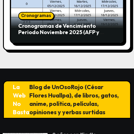
Cronogramas
Cronogramas de Vencimiento
Periodo Noviembre 2025 (AFP y
SUNAT)
La
Blog de UnOsoRojo (César
Web
Flores Huallpa), de libros, gatos,
No
anime, política, películas,
Basta
opiniones y yerbas surtidas