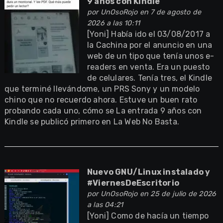
9 años con Kindle
por
UnOsoRojo
en 7 de agosto de
2026 a las 10:11
[Yoni] Había ido el 03/08/2017 a
la Cachina por el anuncio en una
web de un tipo que tenía unos e-
readers en venta. Era un puesto
de celulares. Tenía tres, el Kindle
que terminé llevándome, un PRS Sony y un modelo
chino que no recuerdo ahora. Estuve un buen rato
probando cada uno, cómo se La entrada 9 años con
Kindle se publicó primero en La Web No Basta.
Nuevo GNU/Linux instalado y
#ViernesDeEscritorio
por
UnOsoRojo
en 25 de julio de 2026
a las 04:21
[Yoni] Como de hacía un tiempo