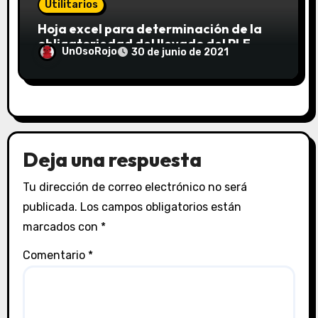
Utilitarios
Hoja excel para determinación de la
obligatoriedad del llevado del PLE
UnOsoRojo
30 de junio de 2021
(Registro de Ventas e Ingresos y
Registro de Compras electrónicos)
según lo dispuesto por la R. Sup. N° 361-
2015/SUNAT
Deja una respuesta
Tu dirección de correo electrónico no será
publicada.
Los campos obligatorios están
marcados con
*
Comentario
*