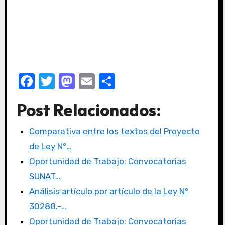
F
T
M
E
C
a
w
a
m
o
Post Relacionados:
c
it
st
ail
m
e
te
o
p
Comparativa entre los textos del Proyecto
b
r
d
ar
de Ley N°…
o
o
tir
Oportunidad de Trabajo: Convocatorias
o
n
SUNAT…
k
Análisis artículo por artículo de la Ley N°
30288.-…
Oportunidad de Trabajo: Convocatorias