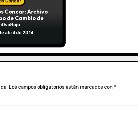
os Concar
s Concar: Archivo
ipo de Cambio de
r actualizable
nOsoRojo
alizado al
de abril de 2014
/2023]
ada.
Los campos obligatorios están marcados con
*