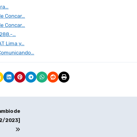
ara…
de Concar…
de Concar…
0288.-…
AT Lima y…
r Comunicando…
ambio de
12/2023]