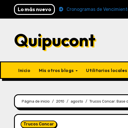
Lo más nuevo
26 (AFP y SUNAT)
Cronogramas de Vencimiento Perio
Quipucont
Inicio
Mis otros blogs
Utilitarios locale
Página de inicio
2010
agosto
Trucos Concar: Base 
Trucos Concar