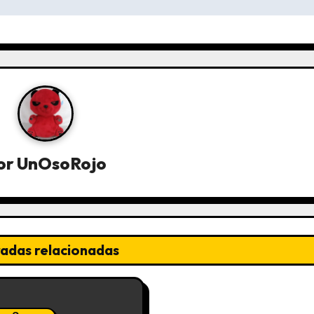
or
UnOsoRojo
radas relacionadas