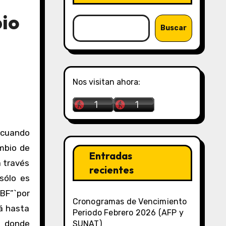
bio
Buscar
Nos visitan ahora:
ambio de
Entradas
 través
recientes
sólo es
BF”`por
Cronogramas de Vencimiento
á hasta
Periodo Febrero 2026 (AFP y
a donde
SUNAT)