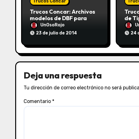
Trucos Concar
Truc
Trucos Concar: Archivos
Truco
modelos de DBF para
de T
Transferencia de Datos
Conca
UnOsoRojo
U
(Códigos de Anexos y
[Actu
23 de julio de 2014
24 
Movimientos)
31/12
Deja una respuesta
Tu dirección de correo electrónico no será public
Comentario
*