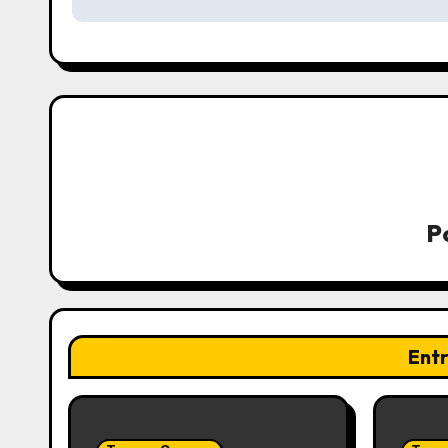
P
Ent