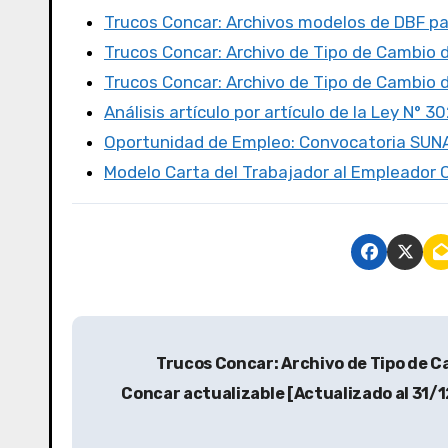
e
te
o
p
Trucos Concar: Archivos modelos de DBF p
b
r
d
ar
Trucos Concar: Archivo de Tipo de Cambio 
o
o
tir
Trucos Concar: Archivo de Tipo de Cambio 
o
n
Análisis artículo por artículo de la Ley N° 3
k
Oportunidad de Empleo: Convocatoria SUN
Modelo Carta del Trabajador al Empleado
Trucos Concar: Archivo de Tipo de C
Concar actualizable [Actualizado al 31/