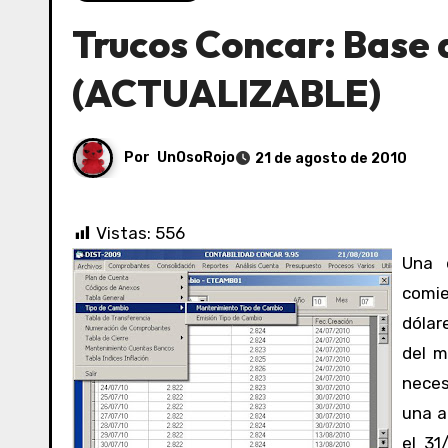
Trucos Concar: Base 
(ACTUALIZABLE)
Por
UnOsoRojo
21 de agosto de 2010
Vistas:
556
Una de las cosas más tediosas del trabajo contable cuando
comie
dólar
del m
neces
una a
el 31