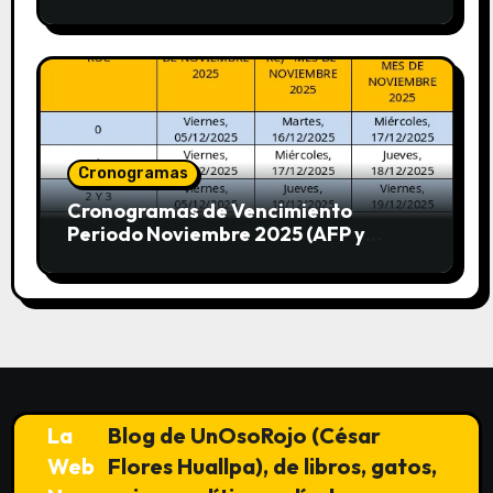
SUNAT)
Cronogramas
Cronogramas de Vencimiento
Periodo Noviembre 2025 (AFP y
SUNAT)
La
Blog de UnOsoRojo (César
Web
Flores Huallpa), de libros, gatos,