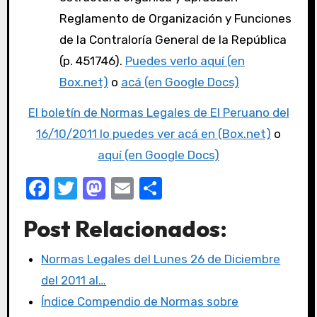
Reglamento de Organización y Funciones
de la Contraloría General de la República
(p. 451746).
Puedes verlo aquí (en
Box.net)
o
acá (en Google Docs)
El boletín de Normas Legales de El Peruano del
16/10/2011 lo puedes ver acá en (Box.net)
o
aquí (en Google Docs)
F
T
M
E
C
a
w
a
m
o
Post Relacionados:
c
it
st
ail
m
e
te
o
p
Normas Legales del Lunes 26 de Diciembre
b
r
d
ar
del 2011 al…
o
o
tir
Índice Compendio de Normas sobre