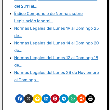
b
r
d
ar
del 2011 al…
o
o
tir
Índice Compendio de Normas sobre
o
n
Legislación laboral…
k
Normas Legales del Lunes 19 al Domingo 25
de…
Normas Legales del Lunes 14 al Domingo 20
de…
Normas Legales del Lunes 12 al Domingo 18
de…
Normas Legales del Lunes 28 de Noviembre
al Domingo…