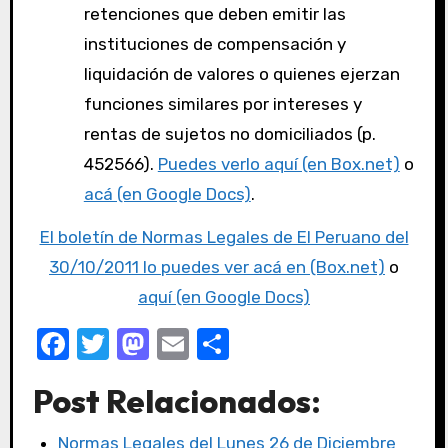
retenciones que deben emitir las
instituciones de compensación y
liquidación de valores o quienes ejerzan
funciones similares por intereses y
rentas de sujetos no domiciliados (p.
452566).
Puedes verlo aquí (en Box.net)
o
acá (en Google Docs)
.
El boletín de Normas Legales de El Peruano del
30/10/2011 lo puedes ver acá en (Box.net)
o
aquí (en Google Docs)
F
T
M
E
C
a
w
a
m
o
Post Relacionados:
c
it
st
ail
m
e
te
o
p
Normas Legales del Lunes 26 de Diciembre