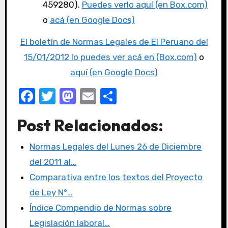
459280).
Puedes verlo aquí (en Box.com)
o
acá (en Google Docs)
El boletín de Normas Legales de El Peruano del
15/01/2012 lo puedes ver acá en (Box.com)
o
aquí (en Google Docs)
F
T
M
E
C
a
w
a
m
o
Post Relacionados:
c
it
st
ail
m
e
te
o
p
Normas Legales del Lunes 26 de Diciembre
b
r
d
ar
del 2011 al…
o
o
tir
Comparativa entre los textos del Proyecto
o
n
de Ley N°…
k
Índice Compendio de Normas sobre
Legislación laboral…