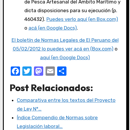
de Pesca Artesanal del Ámbito Marítimo y
dicta disposiciones para su ejecución (p.
460432).
Puedes verlo aquí (en Box.com)
o
acá (en Google Docs)
.
El boletín de Normas Legales de El Peruano del
05/02/2012 lo puedes ver acá en (Box.com)
o
aquí (en Google Docs)
F
T
M
E
C
a
w
a
m
o
Post Relacionados:
c
it
st
ail
m
e
te
o
p
Comparativa entre los textos del Proyecto
b
r
d
ar
de Ley N°…
o
o
tir
Índice Compendio de Normas sobre
o
n
Legislación laboral…