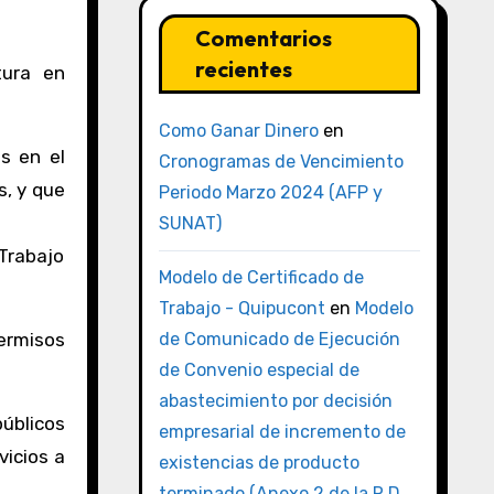
Comentarios
recientes
tura en
Como Ganar Dinero
en
s en el
Cronogramas de Vencimiento
s, y que
Periodo Marzo 2024 (AFP y
SUNAT)
 Trabajo
Modelo de Certificado de
Trabajo - Quipucont
en
Modelo
permisos
de Comunicado de Ejecución
de Convenio especial de
abastecimiento por decisión
públicos
empresarial de incremento de
vicios a
existencias de producto
terminado (Anexo 2 de la R.D.