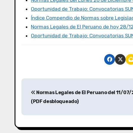
Normas Legales del Lunes 26 de Diciembre d
o
o
tir
Oportunidad de Trabajo: Convocatorias S
o
n
Índice Compendio de Normas sobre Legislac
k
Normas Legales de El Peruano de hoy 28/1
Oportunidad de Trabajo: Convocatorias S
Normas Legales de El Peruano del 11/07
(PDF desbloqueado)