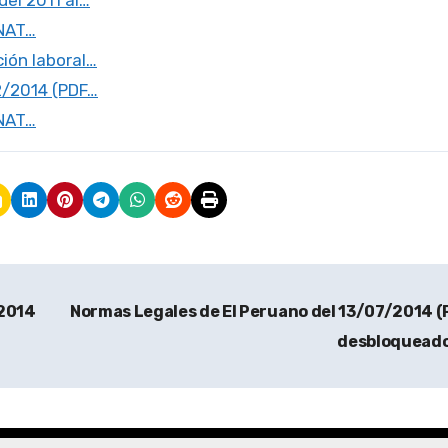
el 2011 al…
UNAT…
ión laboral…
2/2014 (PDF…
UNAT…
/2014
Normas Legales de El Peruano del 13/07/2014 
desbloquead