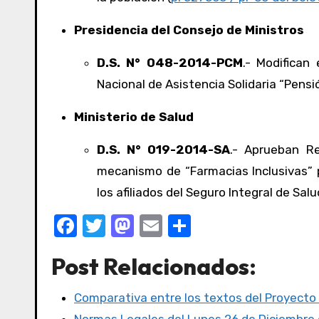
Presidencia del Consejo de Ministros
D.S. N° 048-2014-PCM
.- Modifican
Nacional de Asistencia Solidaria “Pensió
Ministerio de Salud
D.S. N° 019-2014-SA
.- Aprueban Re
mecanismo de “Farmacias Inclusivas” 
los afiliados del Seguro Integral de Salud
F
T
M
E
C
a
w
a
m
o
Post Relacionados:
c
it
st
ail
m
e
te
o
p
Comparativa entre los textos del Proyecto
b
r
d
ar