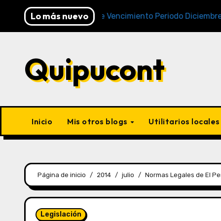
Lo más nuevo
Cronogramas de Vencimiento Periodo Diciembre 2025 (A
Quipucont
Inicio
Mis otros blogs
Utilitarios locale
Página de inicio
2014
julio
Normas Legales de El Pe
Legislación