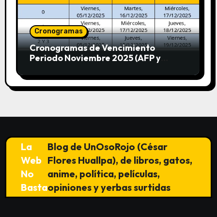
Cronogramas
Cronogramas de Vencimiento
Periodo Noviembre 2025 (AFP y
SUNAT)
La
Blog de UnOsoRojo (César
Web
Flores Huallpa), de libros, gatos,
No
anime, política, películas,
Basta
opiniones y yerbas surtidas