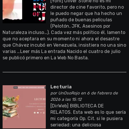
[Yoni] Oliver Stone no es mi
director de cine favorito, pero no
le puedo negar que ha hecho un
puñado de buenas películas
(Pelotón, JFK, Asesinos por
Naturaleza incluso…). Cada vez más político él, lamento
que no aceptara en su momento ni ahora el desastre
que Chávez incubó en Venezuela, insistiera no una sino
varias …Leer más La entrada Nacido el cuatro de julio
se publicó primero en La Web No Basta.
Lecturia
por
UnOsoRojo
en 6 de febrero de
2026 a las 15:12
[DirWeb] BIBLIOTECA DE
RELATOS. Esta web es lo que sería
mi categoría Op. Cit. si le pusiera
seriedad: una deliciosa