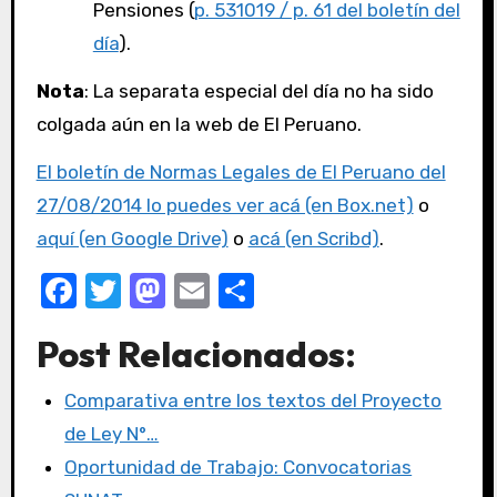
Pensiones (
p. 531019 / p. 61 del boletín del
día
).
Nota
: La separata especial del día no ha sido
colgada aún en la web de El Peruano.
El boletín de Normas Legales de El Peruano del
27/08/2014 lo puedes ver acá (en Box.net)
o
aquí (en Google Drive)
o
acá (en Scribd)
.
F
T
M
E
C
a
w
a
m
o
Post Relacionados:
c
it
st
ail
m
e
te
o
p
Comparativa entre los textos del Proyecto
b
r
d
ar
de Ley N°…
o
o
tir
Oportunidad de Trabajo: Convocatorias