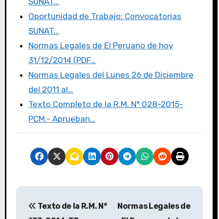
o
n
SUNAT…
k
Oportunidad de Trabajo: Convocatorias
SUNAT…
Normas Legales de El Peruano de hoy
31/12/2014 (PDF…
Normas Legales del Lunes 26 de Diciembre
del 2011 al…
Texto Completo de la R.M. N° 028-2015-
PCM.- Aprueban…
Texto de la R.M. N°
Normas Legales de