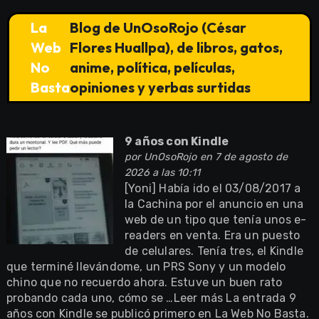
La
Blog de UnOsoRojo (César
Web
Flores Huallpa), de libros, gatos,
No
anime, política, películas,
Basta
opiniones y yerbas surtidas
9 años con Kindle
por
UnOsoRojo
en 7 de agosto de
2026 a las 10:11
[Yoni] Había ido el 03/08/2017 a
la Cachina por el anuncio en una
web de un tipo que tenía unos e-
readers en venta. Era un puesto
de celulares. Tenía tres, el Kindle
que terminé llevándome, un PRS Sony y un modelo
chino que no recuerdo ahora. Estuve un buen rato
probando cada uno, cómo se …Leer más La entrada 9
años con Kindle se publicó primero en La Web No Basta.