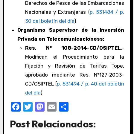
Derechos de Pesca de las Embarcaciones
Nacionales y Extranjeras (
p. 531484 / p.
30 del boletín del día
)
Organismo Supervisor de la Inversión
Privada en Telecomunicacioness:
Res. N° 108-2014-CD/OSIPTEL
.-
Modifican el Procedimiento para la
Fijación y Revisión de Tarifas Tope,
aprobado mediante Res. N°127-2003-
CD/OSIPTEL (
p. 531494 / p. 40 del boletín
del día
)
F
T
M
E
C
a
w
a
m
o
Post Relacionados:
c
it
st
ail
m