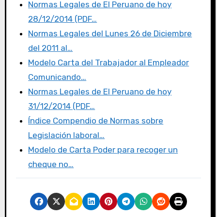
e
te
o
p
Normas Legales de El Peruano de hoy
b
r
d
ar
28/12/2014 (PDF…
o
o
tir
Normas Legales del Lunes 26 de Diciembre
o
n
del 2011 al…
k
Modelo Carta del Trabajador al Empleador
Comunicando…
Normas Legales de El Peruano de hoy
31/12/2014 (PDF…
Índice Compendio de Normas sobre
Legislación laboral…
Modelo de Carta Poder para recoger un
cheque no…