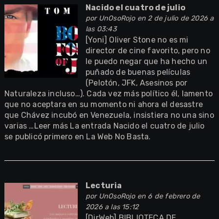
Nacido el cuatro de julio
por
UnOsoRojo
en 2 de julio de 2026 a
las 03:43
[Yoni] Oliver Stone no es mi
director de cine favorito, pero no
le puedo negar que ha hecho un
puñado de buenas películas
(Pelotón, JFK, Asesinos por
Naturaleza incluso…). Cada vez más político él, lamento
que no aceptara en su momento ni ahora el desastre
que Chávez incubó en Venezuela, insistiera no una sino
varias …Leer más La entrada Nacido el cuatro de julio
se publicó primero en La Web No Basta.
Lecturia
por
UnOsoRojo
en 6 de febrero de
2026 a las 15:12
[DirWeb] BIBLIOTECA DE