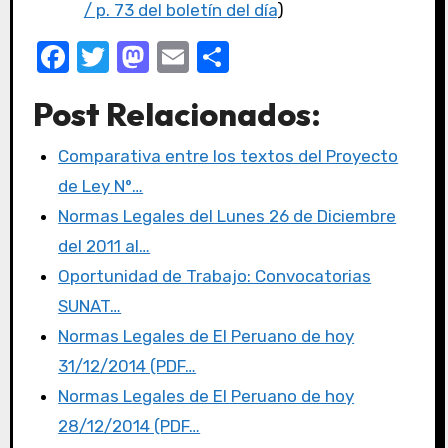
/ p. 73 del boletín del día
)
F
T
M
E
C
a
w
a
m
o
Post Relacionados:
c
it
st
ail
m
e
te
o
p
Comparativa entre los textos del Proyecto
b
r
d
ar
de Ley N°…
o
o
tir
Normas Legales del Lunes 26 de Diciembre
o
n
del 2011 al…
k
Oportunidad de Trabajo: Convocatorias
SUNAT…
Normas Legales de El Peruano de hoy
31/12/2014 (PDF…
Normas Legales de El Peruano de hoy
28/12/2014 (PDF…