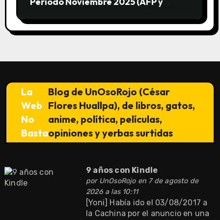
Periodo Noviembre 2025 (AFP y
SUNAT)
La
Blog de UnOsoRojo (César
Web
Flores Huallpa), de libros, gatos,
No
anime, política, películas,
Basta
opiniones y yerbas surtidas
9 años con Kindle
por
UnOsoRojo
en 7 de agosto de
2026 a las 10:11
[Yoni] Había ido el 03/08/2017 a
la Cachina por el anuncio en una