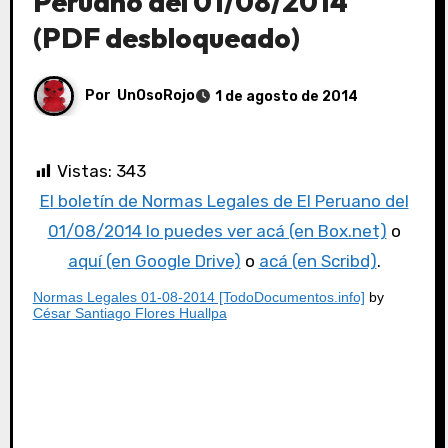
Peruano del 01/08/2014
(PDF desbloqueado)
Por
UnOsoRojo
1 de agosto de 2014
Vistas:
343
El boletín de Normas Legales de El Peruano del
01/08/2014 lo puedes ver acá (en Box.net)
o
aquí (en Google Drive)
o
acá (en Scribd)
.
Normas Legales 01-08-2014 [TodoDocumentos.info]
by
César Santiago Flores Huallpa