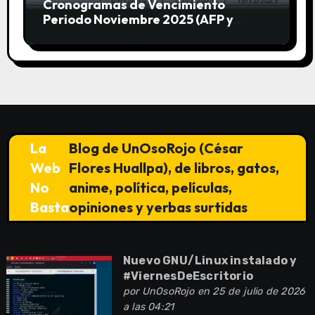
Cronogramas de Vencimiento
Periodo Noviembre 2025 (AFP y
SUNAT)
La
Blog de UnOsoRojo (César
Web
Flores Huallpa), de libros, gatos,
No
anime, política, películas,
Basta
opiniones y yerbas surtidas
Nuevo GNU/Linux instalado y
#ViernesDeEscritorio
por
UnOsoRojo
en 25 de julio de 2026
a las 04:21