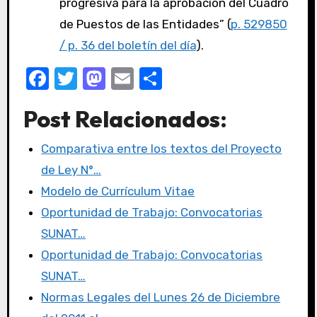
progresiva para la aprobación del Cuadro
de Puestos de las Entidades” (
p. 529850
/ p. 36 del boletín del día
).
F
T
M
E
C
a
w
a
m
o
Post Relacionados:
c
it
st
ail
m
e
te
o
p
Comparativa entre los textos del Proyecto
b
r
d
ar
de Ley N°…
o
o
tir
Modelo de Currículum Vitae
o
n
Oportunidad de Trabajo: Convocatorias
k
SUNAT…
Oportunidad de Trabajo: Convocatorias
SUNAT…
Normas Legales del Lunes 26 de Diciembre