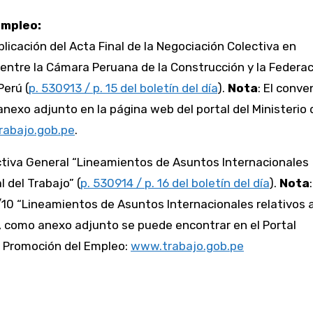
Empleo:
blicación del Acta Final de la Negociación Colectiva en
a entre la Cámara Peruana de la Construcción y la Federa
Perú (
p. 530913 / p. 15 del boletín del día
).
Nota
: El conve
nexo adjunto en la página web del portal del Ministerio 
abajo.gob.pe
.
ctiva General “Lineamientos de Asuntos Internacionales
l del Trabajo” (
p. 530914 / p. 16 del boletín del día
).
Nota
10 “Lineamientos de Asuntos Internacionales relativos a
”, como anexo adjunto se puede encontrar en el Portal
 y Promoción del Empleo:
www.trabajo.gob.pe