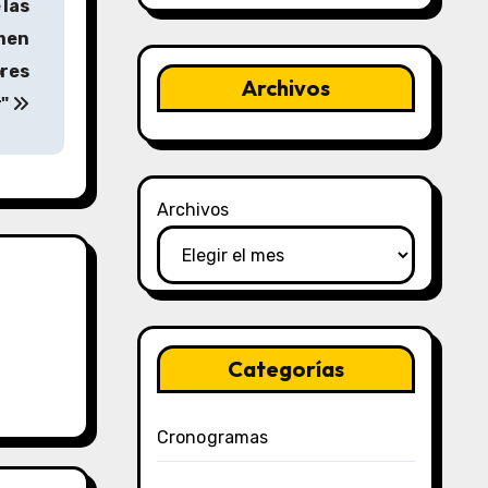
 las
imen
ores
Archivos
r"
Archivos
Categorías
Cronogramas