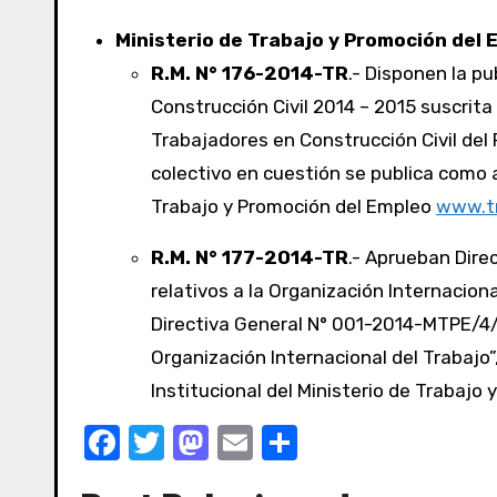
Ministerio de Trabajo y Promoción del 
R.M. N° 176-2014-TR
.- Disponen la pu
Construcción Civil 2014 – 2015 suscrit
Trabajadores en Construcción Civil del 
colectivo en cuestión se publica como a
Trabajo y Promoción del Empleo
www.tr
R.M. N° 177-2014-TR
.- Aprueban Dire
relativos a la Organización Internaciona
Directiva General N° 001-2014-MTPE/4/
Organización Internacional del Trabajo
Institucional del Ministerio de Trabajo
F
T
M
E
C
a
w
a
m
o