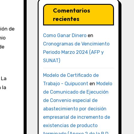
Comentarios
recientes
ción de
Como Ganar Dinero
en
nio
Cronogramas de Vencimiento
de
Periodo Marzo 2024 (AFP y
SUNAT)
Modelo de Certificado de
: La
Trabajo - Quipucont
en
Modelo
 la
de Comunicado de Ejecución
de Convenio especial de
abastecimiento por decisión
empresarial de incremento de
existencias de producto
terminado (Anexo 2 de la R.D.