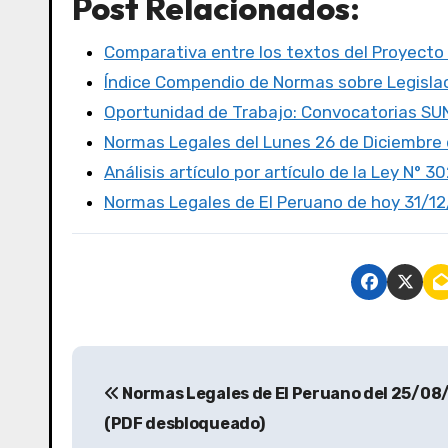
Post Relacionados:
c
it
st
ail
m
e
te
o
p
Comparativa entre los textos del Proyecto
b
r
d
ar
Índice Compendio de Normas sobre Legislac
o
o
tir
Oportunidad de Trabajo: Convocatorias S
o
n
Normas Legales del Lunes 26 de Diciembre d
k
Análisis artículo por artículo de la Ley N° 3
Normas Legales de El Peruano de hoy 31/1
Normas Legales de El Peruano del 25/08
(PDF desbloqueado)