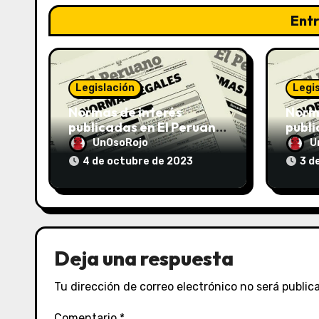
Ent
Legislación
Legi
Normas de interés
Norma
publicadas en El Peruano
publi
el 04/10/2023
el 03
UnOsoRojo
U
4 de octubre de 2023
3 d
Deja una respuesta
Tu dirección de correo electrónico no será public
Comentario
*