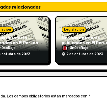
radas relacionadas
slación
Legislación
s de interés
Normas de interés
cadas en El Peruano
publicadas en El Per
/10/2023
el 02/10/2023
nOsoRojo
UnOsoRojo
e octubre de 2023
2 de octubre de 2023
ada.
Los campos obligatorios están marcados con
*