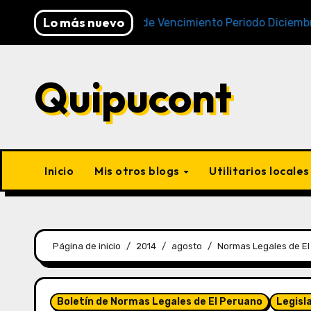
Lo más nuevo
Cronogramas de Vencimiento Periodo Diciembre 2025 (
Quipucont
Inicio
Mis otros blogs
Utilitarios locale
Página de inicio
2014
agosto
Normas Legales de E
Boletín de Normas Legales de El Peruano
Legisl