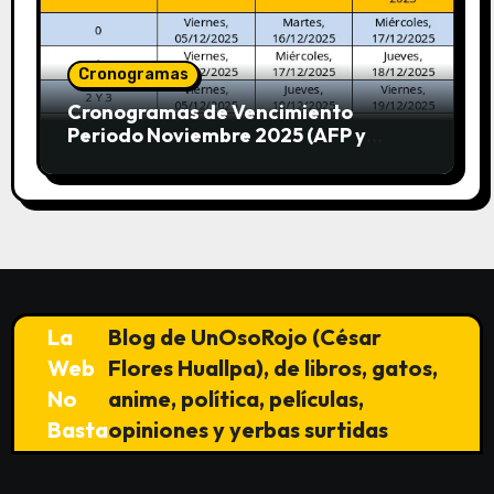
Cronogramas
Cronogramas de Vencimiento
Periodo Noviembre 2025 (AFP y
SUNAT)
La
Blog de UnOsoRojo (César
Web
Flores Huallpa), de libros, gatos,
No
anime, política, películas,
Basta
opiniones y yerbas surtidas