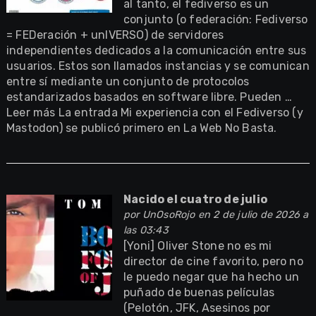
al tanto, el fediverso es un
conjunto (o federación: Fediverso
= FEDeración + unIVERSO) de servidores
independientes dedicados a la comunicación entre sus
usuarios. Estos son llamados instancias y se comunican
entre sí mediante un conjunto de protocolos
estandarizados basados en software libre. Pueden …
Leer más La entrada Mi experiencia con el Fediverso (y
Mastodon) se publicó primero en La Web No Basta.
Nacido el cuatro de julio
por
UnOsoRojo
en 2 de julio de 2026 a
las 03:43
[Yoni] Oliver Stone no es mi
director de cine favorito, pero no
le puedo negar que ha hecho un
puñado de buenas películas
(Pelotón, JFK, Asesinos por