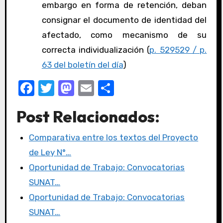
embargo en forma de retención, deban
consignar el documento de identidad del
afectado, como mecanismo de su
correcta individualización (
p. 529529 / p.
63 del boletín del día
)
F
T
M
E
C
a
w
a
m
o
Post Relacionados:
c
it
st
ail
m
e
te
o
p
Comparativa entre los textos del Proyecto
b
r
d
ar
de Ley N°…
o
o
tir
Oportunidad de Trabajo: Convocatorias
o
n
SUNAT…
k
Oportunidad de Trabajo: Convocatorias
SUNAT…