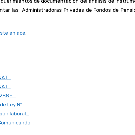
requerimientos de documentación del análisis de instru
ntar las Administradoras Privadas de Fondos de Pensi
este enlace
.
UNAT…
UNAT…
0288.-…
 de Ley N°…
ión laboral…
r Comunicando…