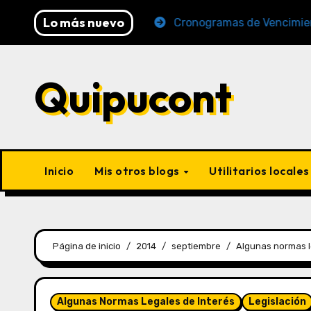
Lo más nuevo
6 (AFP y SUNAT)
Cronogramas de Vencimiento Period
Quipucont
Inicio
Mis otros blogs
Utilitarios locale
Página de inicio
2014
septiembre
Algunas normas le
Algunas Normas Legales de Interés
Legislación