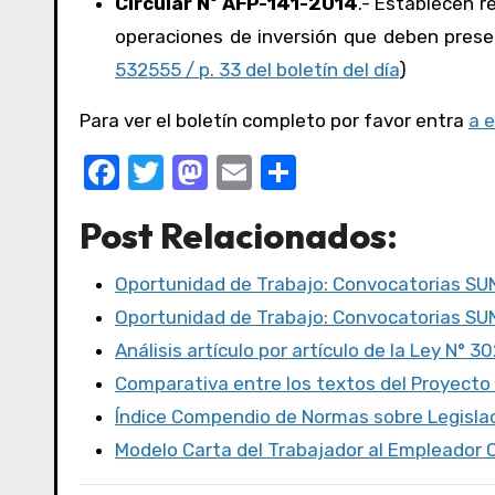
Circular Nº AFP-141-2014
.- Establecen 
operaciones de inversión que deben prese
532555 / p. 33 del boletín del día
)
Para ver el boletín completo por favor entra
a 
F
T
M
E
C
a
w
a
m
o
Post Relacionados:
c
it
st
ail
m
e
te
o
p
Oportunidad de Trabajo: Convocatorias S
b
r
d
ar
Oportunidad de Trabajo: Convocatorias S
o
o
tir
Análisis artículo por artículo de la Ley N° 3
o
n
Comparativa entre los textos del Proyecto
k
Índice Compendio de Normas sobre Legislac
Modelo Carta del Trabajador al Empleado