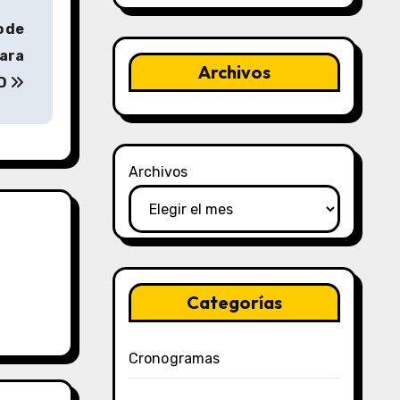
o de
para
Archivos
CD
Archivos
Categorías
Cronogramas