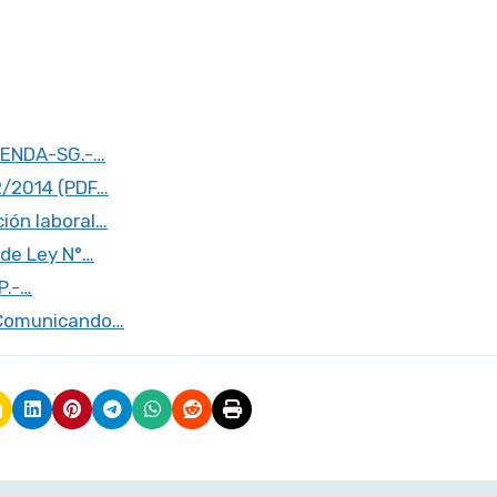
VIENDA-SG.-…
2/2014 (PDF…
ión laboral…
 de Ley N°…
P.-…
r Comunicando…