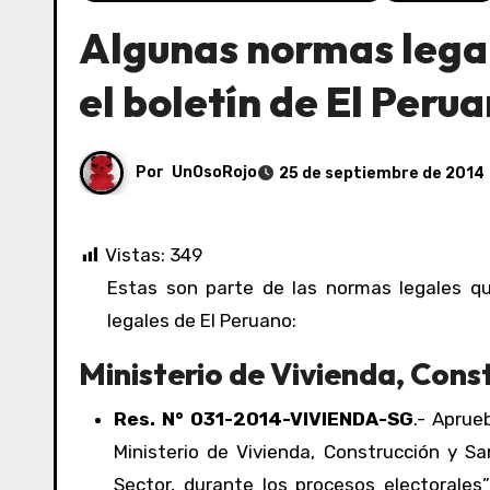
Algunas normas legal
el boletín de El Peru
Por
UnOsoRojo
25 de septiembre de 2014
Vistas:
349
Estas son parte de las normas legales que se han publicado hoy 25/09/2014 en el boletín de normas
legales de El Peruano:
Ministerio de Vivienda, Con
Res. N° 031-2014-VIVIENDA-SG
.- Aprue
Ministerio de Vivienda, Construcción y S
Sector, durante los procesos electorales”