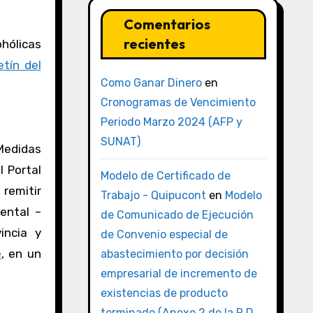
Comentarios
recientes
hólicas
etín del
Como Ganar Dinero
en
Cronogramas de Vencimiento
Periodo Marzo 2024 (AFP y
SUNAT)
Medidas
El Portal
Modelo de Certificado de
 remitir
Trabajo - Quipucont
en
Modelo
ental –
de Comunicado de Ejecución
incia y
de Convenio especial de
e
, en un
abastecimiento por decisión
empresarial de incremento de
existencias de producto
terminado (Anexo 2 de la R.D.