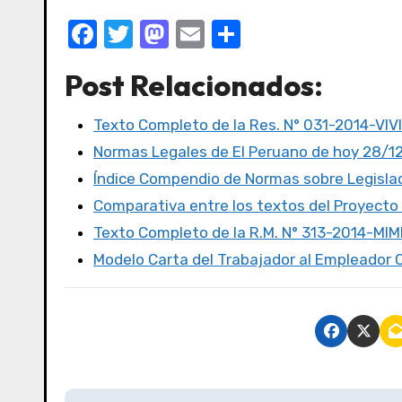
F
T
M
E
C
a
w
a
m
o
Post Relacionados:
c
it
st
ail
m
e
te
o
p
Texto Completo de la Res. N° 031-2014-VI
b
r
d
ar
Normas Legales de El Peruano de hoy 28/1
o
o
tir
Índice Compendio de Normas sobre Legislac
o
n
Comparativa entre los textos del Proyecto
k
Texto Completo de la R.M. N° 313-2014-MIM
Modelo Carta del Trabajador al Empleado