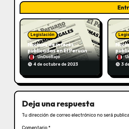
Ent
Legislación
Legi
Normas de interés
Norma
publicadas en El Peruano
publi
el 04/10/2023
el 03
UnOsoRojo
U
4 de octubre de 2023
3 d
Deja una respuesta
Tu dirección de correo electrónico no será public
Comentario
*