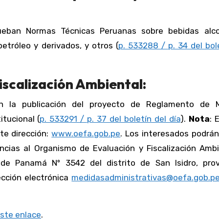
ueban Normas Técnicas Peruanas sobre bebidas alco
petróleo y derivados, y otros (
p. 533288 / p. 34 del bol
iscalización Ambiental:
en la publicación del proyecto de Reglamento de 
itucional (
p. 533291 / p. 37 del boletín del día
).
Nota
: 
nte dirección:
www.oefa.gob.pe
. Los interesados podrán
cias al Organismo de Evaluación y Fiscalización Ambi
de Panamá Nº 3542 del distrito de San Isidro, prov
ección electrónica
medidasadministrativas@oefa.gob.p
este enlace
.