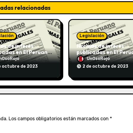
radas relacionadas
slación
Legislación
s de interés
Normas de interés
cadas en El Peruano
publicadas en El Per
/10/2023
el 02/10/2023
nOsoRojo
UnOsoRojo
e octubre de 2023
2 de octubre de 2023
ada.
Los campos obligatorios están marcados con
*