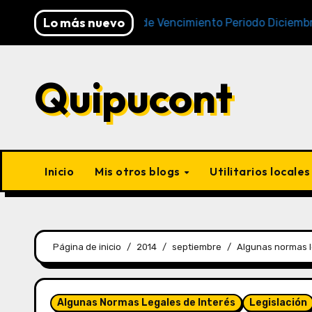
Lo más nuevo
Cronogramas de Vencimiento Periodo Diciembre 2025 (
Quipucont
Inicio
Mis otros blogs
Utilitarios locale
Página de inicio
2014
septiembre
Algunas normas le
Algunas Normas Legales de Interés
Legislación