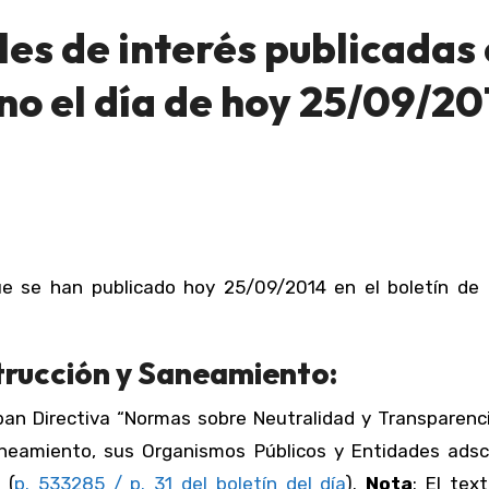
es de interés publicadas
ano el día de hoy 25/09/20
strucción y Saneamiento:
ban Directiva “Normas sobre Neutralidad y Transparenc
aneamiento, sus Organismos Públicos y Entidades adscr
 (
p. 533285 / p. 31 del boletín del día
).
Nota
: El tex