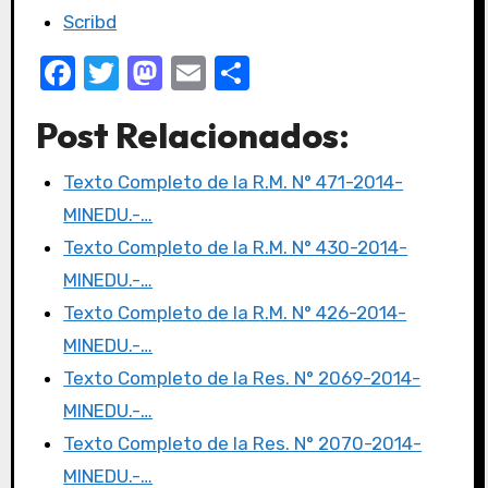
Scribd
F
T
M
E
C
a
w
a
m
o
Post Relacionados:
c
it
st
ail
m
e
te
o
p
Texto Completo de la R.M. N° 471-2014-
b
r
d
ar
MINEDU.-…
o
o
tir
Texto Completo de la R.M. N° 430-2014-
o
n
MINEDU.-…
k
Texto Completo de la R.M. N° 426-2014-
MINEDU.-…
Texto Completo de la Res. N° 2069-2014-
MINEDU.-…
Texto Completo de la Res. N° 2070-2014-
MINEDU.-…