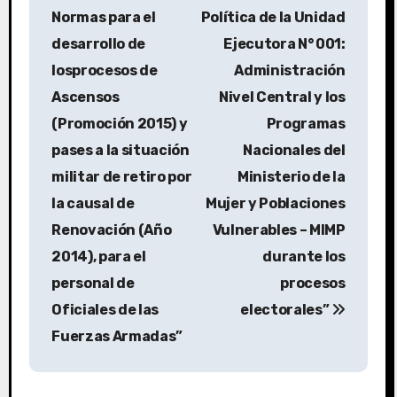
Normas para el
Política de la Unidad
desarrollo de
Ejecutora N° 001:
losprocesos de
Administración
Ascensos
Nivel Central y los
(Promoción 2015) y
Programas
pases a la situación
Nacionales del
militar de retiro por
Ministerio de la
la causal de
Mujer y Poblaciones
Renovación (Año
Vulnerables – MIMP
2014), para el
durante los
personal de
procesos
Oficiales de las
electorales”
Fuerzas Armadas”