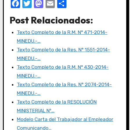
F
T
M
E
C
a
w
a
m
o
Post Relacionados:
c
it
st
ail
m
e
te
o
p
Texto Completo de la R.M. N° 471-2014-
b
r
d
ar
MINEDU.-…
o
o
tir
Texto Completo de la Res. N° 1551-2014-
o
n
MINEDU.-…
k
Texto Completo de la R.M. N° 430-2014-
MINEDU.-…
Texto Completo de la Res. N° 2074-2014-
MINEDU.-…
Texto Completo de la RESOLUCIÓN
MINISTERIAL Nº…
Modelo Carta del Trabajador al Empleador
Comunicando…