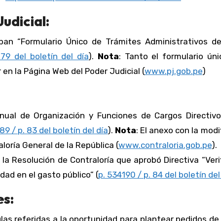
udicial:
ban “Formulario Único de Trámites Administrativos de
79 del boletín del día
).
Nota
: Tanto el formulario ún
en la Página Web del Poder Judicial (
www.pj.gob.pe
)
anual de Organización y Funciones de Cargos Directivo
89 / p. 83 del boletín del día
).
Nota
: El anexo con la modi
loría General de la República (
www.contraloria.gob.pe
).
 la Resolución de Contraloría que aprobó Directiva “Veri
ad en el gasto público” (
p. 534190 / p. 84 del boletín del
es:
glas referidas a la oportunidad para plantear pedidos de