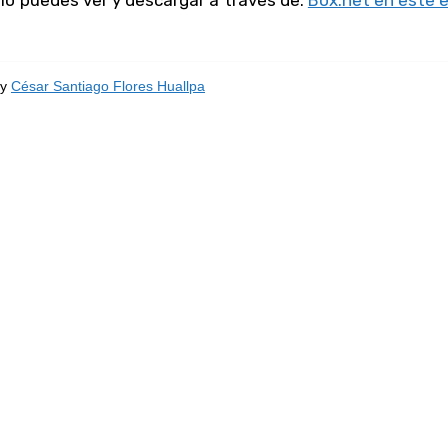
s lo puedes ver y descargar a través de:
Box.net en este 
y
César Santiago Flores Huallpa