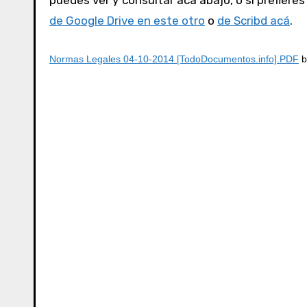
puedes ver y consultar acá abajo, o si prefiere
de Google Drive en este otro
o
de Scribd acá
.
Normas Legales 04-10-2014 [TodoDocumentos.info].PDF
b