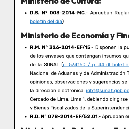
Ministerio de Cultura:
D.S. N° 003-2014-MC
.- Aprueban Regla
boletín del día
)
Ministerio de Economía y Fin
R.M. N° 326-2014-EF/15
.- Disponen la p
de los envases que contengan insumos quím
de la SUNAT (
p. 534150 / p. 44 dl boletín
Nacional de Aduanas y de Administración Tr
opiniones, observaciones y sugerencias se 
la dirección electrónica:
iqbf@sunat.gob.p
Cercado de Lima, Lima 1, debiendo dirigirs
y Bienes Fiscalizados de la Superintendenc
R.D. N° 078-2014-EF/52.01
.- Aprueban e