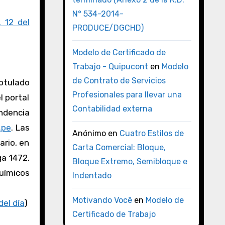
N° 534-2014-
. 12 del
PRODUCE/DGCHD)
Modelo de Certificado de
Trabajo - Quipucont
en
Modelo
de Contrato de Servicios
rotulado
Profesionales para llevar una
l portal
Contabilidad externa
endencia
.pe
. Las
Anónimo
en
Cuatro Estilos de
ario, en
Carta Comercial: Bloque,
ga 1472,
Bloque Extremo, Semibloque e
Químicos
Indentado
Motivando Você
en
Modelo de
del día
)
Certificado de Trabajo