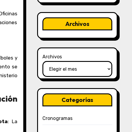
Oficinas
uaciones
Archivos
Archivos
íboles y
mento se
inisterio
ción
Categorías
Cronogramas
ota
: La