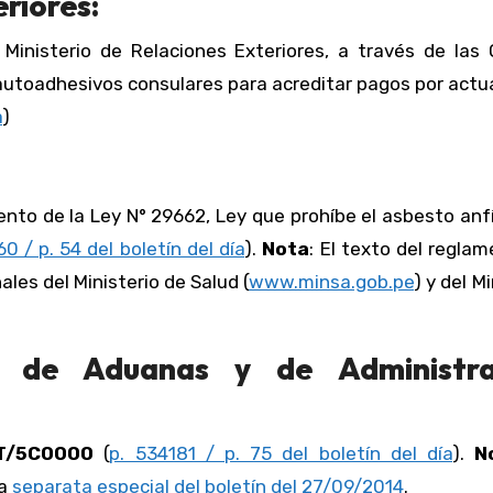
riores:
 Ministerio de Relaciones Exteriores, a través de las 
en autoadhesivos consulares para acreditar pagos por act
a
)
nto de la Ley N° 29662, Ley que prohíbe el asbesto anf
60 / p. 54 del boletín del día
).
Nota
: El texto del regla
les del Ministerio de Salud (
www.minsa.gob.pe
) y del M
al de Aduanas y de Administra
NAT/5C0000
(
p. 534181 / p. 75 del boletín del día
).
N
la
separata especial del boletín del 27/09/2014
.