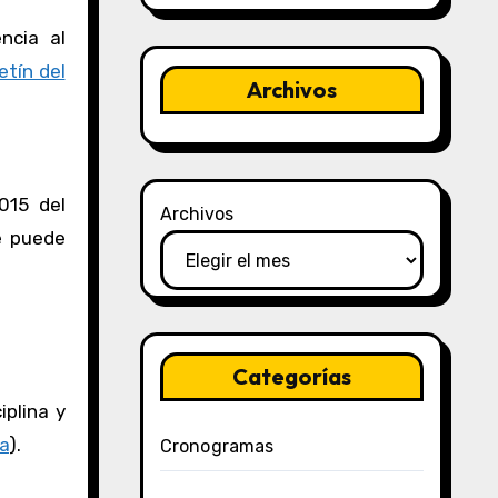
ncia al
etín del
Archivos
015 del
Archivos
e puede
Categorías
iplina y
ía
).
Cronogramas