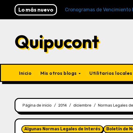
Lo más nuevo
AFP y SUNAT)
Cronogramas de Vencimiento Periodo D
Quipucont
Inicio
Mis otros blogs
Utilitarios locale
Página de inicio
2014
diciembre
Normas Legales de
Algunas Normas Legales de Interés
Boletín de 