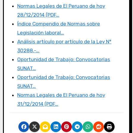
e
te
o
p
Normas Legales de El Peruano de hoy
b
r
d
ar
28/12/2014 (PDF…
o
o
tir
Índice Compendio de Normas sobre
o
n
Legislación laboral…
k
Análisis artículo por artículo de la Ley N°
30288.-…
Oportunidad de Trabajo: Convocatorias
SUNAT…
Oportunidad de Trabajo: Convocatorias
SUNAT…
Normas Legales de El Peruano de hoy
31/12/2014 (PDF…