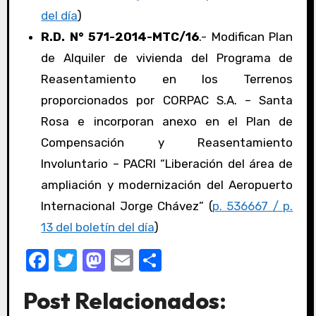
del día
)
R.D. N° 571-2014-MTC/16
.- Modifican Plan
de Alquiler de vivienda del Programa de
Reasentamiento en los Terrenos
proporcionados por CORPAC S.A. – Santa
Rosa e incorporan anexo en el Plan de
Compensación y Reasentamiento
Involuntario – PACRI “Liberación del área de
ampliación y modernización del Aeropuerto
Internacional Jorge Chávez” (
p. 536667 / p.
13 del boletín del día
)
F
T
M
E
C
a
w
a
m
o
Post Relacionados:
c
it
st
ail
m