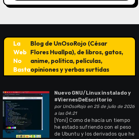
La
Blog de UnOsoRojo (César
Web
Flores Huallpa), de libros, gatos,
No
anime, política, películas,
Basta
opiniones y yerbas surtidas
Nuevo GNU/Linux instalado y
#ViernesDeEscritorio
por
UnOsoRojo
en 25 de julio de 2026
a las 04:21
[Yoni] Como de hacía un tiempo
he estado sufriendo con el peso
de Ubuntu y los derivados que he