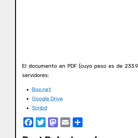
El documento en PDF (cuyo peso es de 233.9 
servidores:
Box.net
Google Drive
Scribd
F
T
M
E
C
a
w
a
m
o