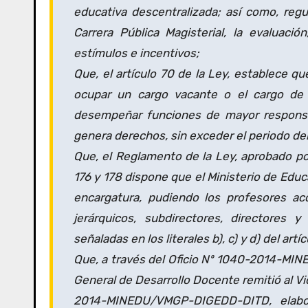
educativa descentralizada; así como, regu
Carrera Pública Magisterial, la evaluació
estímulos e incentivos;
Que, el artículo 70 de la Ley, establece q
ocupar un cargo vacante o el cargo de u
desempeñar funciones de mayor responsab
genera derechos, sin exceder el periodo del e
Que, el Reglamento de la Ley, aprobado p
176 y 178 dispone que el Ministerio de Edu
encargatura, pudiendo los profesores ac
jerárquicos, subdirectores, directores 
señaladas en los literales b), c) y d) del artí
Que, a través del Oficio Nº 1040-2014-MIN
General de Desarrollo Docente remitió al V
2014-MINEDU/VMGP-DIGEDD-DITD, elabor