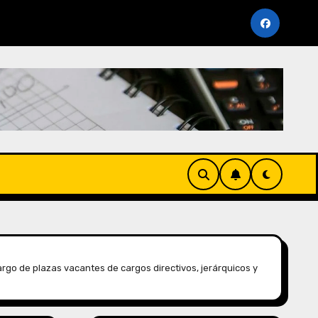
imiento Periodo Noviembre 2025 (AFP y SUNAT)
Cro
go de plazas vacantes de cargos directivos, jerárquicos y