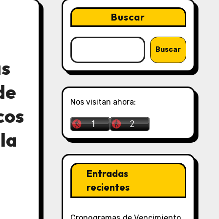
Buscar
Buscar
as
de
Nos visitan ahora:
cos
la
Entradas
recientes
Cronogramas de Vencimiento