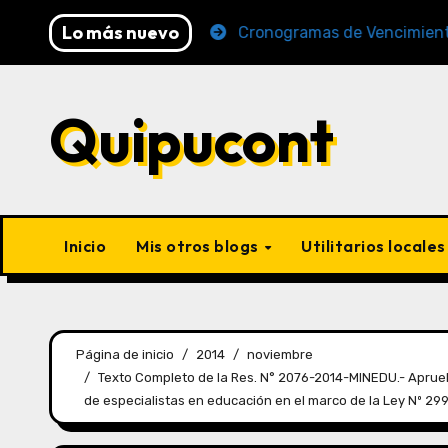
Lo más nuevo
 (AFP y SUNAT)
Cronogramas de Vencimiento Periodo
Quipucont
Inicio
Mis otros blogs
Utilitarios locale
Página de inicio
2014
noviembre
Texto Completo de la Res. N° 2076-2014-MINEDU.- Aprueb
de especialistas en educación en el marco de la Ley Nº 29